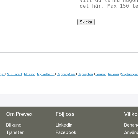
Skicka
gar
|
Multiscarf
|
Mössor
|
Nyckelband
|
Papperpåsar
|
Papraplyer
|
Pennor
|
Reflexer
|
Solglasögo
Om Prevex
Följ oss
Villk
Bli kund
Linkedin
Behand
Tjänster
Facebook
Använd