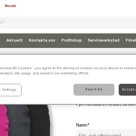
Movab
d
Aktuellt
Kontakta oss
Profilshop
Serviceverkstad
Föret
 “Accept All Cookies”, you agree to the storing of cookies on your device to enhanc
analyze site usage, and assist in our marketing efforts.
Reject All
Accept 
 Settings
Intresserad och vi
Fyll i formuläret nedan, så kont
Namn*