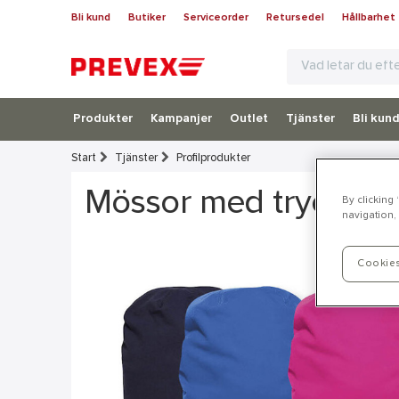
Bli kund
Butiker
Serviceorder
Retursedel
Hållbarhet
Produkter
Kampanjer
Outlet
Tjänster
Bli kun
Start
Tjänster
Profilprodukter
Mössor med tryck
By clicking
navigation, 
Cookies