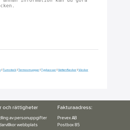
n
|
Tumstock
|
Termosmuggar
|
Tygkassar
|
Vattenflaskor
|
Väskor
or och rättigheter
Fakturaadress:
ling av personuppgifter
Prevex AB
arvillkor webbplats
Postbox 85