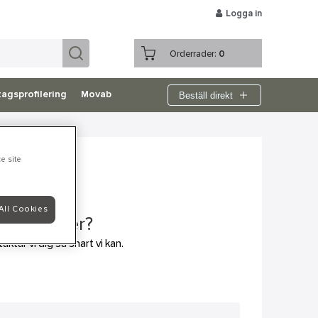
Logga in
Orderrader:
0
Beställ direkt
agsprofilering
Movab
e site
All Cookies
ll veta mer?
aktar vi dig så snart vi kan.