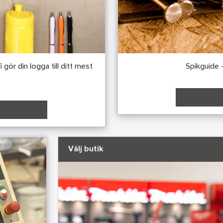
gör din logga till ditt mest
Spikguide -
Välj butik