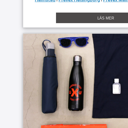
Halmstad
|
Prevex Helsingborg
|
Prevex Mal
LÄS MER