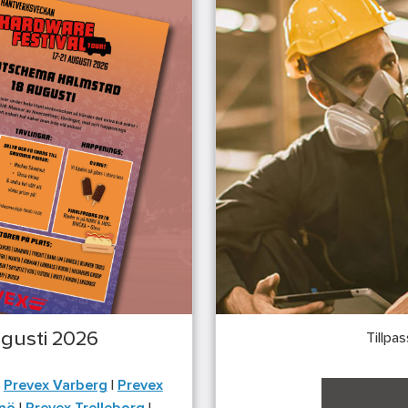
gusti 2026
Tillpa
|
Prevex Varberg
|
Prevex