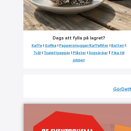
Dags att fylla på lagret?
Kaffe
|
Gofika
|
Pappersmuggar/Kaffefilter
|
Batteri
|
|
Tvål
|
Toalettpapper
|
Plåster
|
Sopsäckar
Fika till
jobbet
GörDet