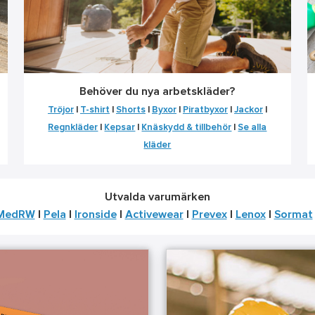
Behöver du nya arbetskläder?
Tröjor
|
T-shirt
|
Shorts
|
Byxor
|
Piratbyxor
|
Jackor
|
Regnkläder
|
Kepsar
|
Knäskydd & tillbehör
|
Se alla
kläder
Utvalda varumärken
MedRW
|
Pela
|
Ironside
|
Activewear
|
Prevex
|
Lenox
|
Sormat