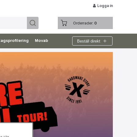
Logga in
Orderrader:
0
Beställ direkt
agsprofilering
Movab
e site