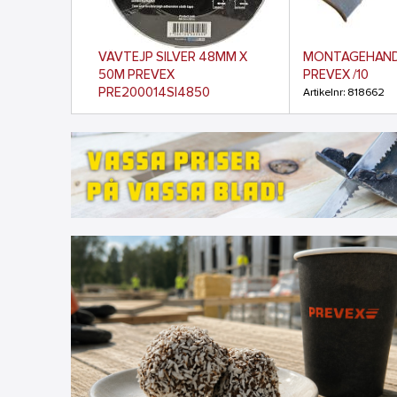
VÄVTEJP SILVER 48MM X
MONTAGEHAND
50M PREVEX
PREVEX /10
PRE200014SI4850
Artikelnr: 818662
Artikelnr: 83970145