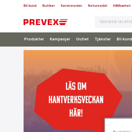
Bli kund
Butiker
Serviceorder
Retursedel
Hållbarhet
Produkter
Kampanjer
Outlet
Tjänster
Bli kun
By clicking