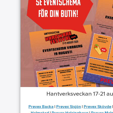
Hantverksveckan 17-21 au
Prevex Backa
|
Prevex Sisjön
|
Prevex Skövde