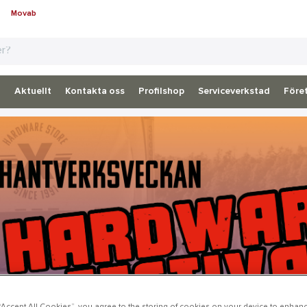
Movab
d
Aktuellt
Kontakta oss
Profilshop
Serviceverkstad
Föret
 “Accept All Cookies”, you agree to the storing of cookies on your device to enhanc