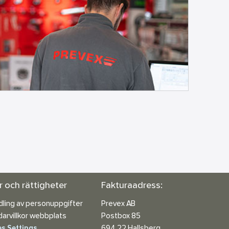
or och rättigheter
Fakturaadress:
ling av personuppgifter
Prevex AB
arvillkor webbplats
Postbox 85
s Settings
694 22 Hallsberg