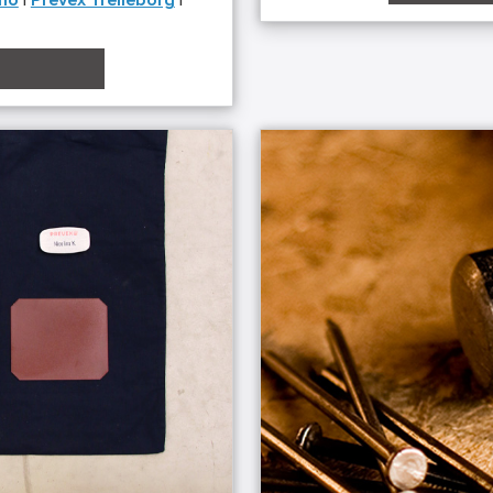
mö
|
Prevex Trelleborg
|