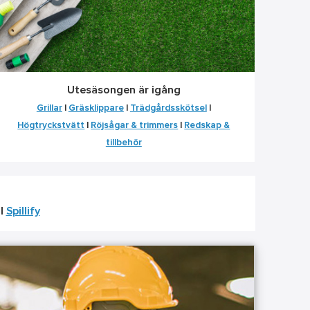
Utesäsongen är igång
Grillar
|
Gräsklippare
|
Trädgårdsskötsel
|
Högtryckstvätt
|
Röjsågar & trimmers
|
Redskap &
tillbehör
|
Spillify