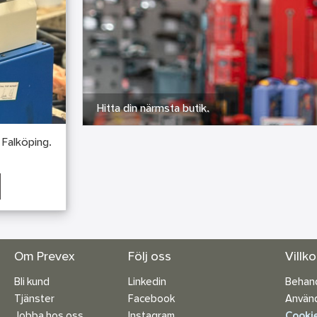
Hitta din närmsta butik.
i Falköping.
Om Prevex
Följ oss
Villk
Bli kund
Linkedin
Behand
Tjänster
Facebook
Använd
Jobba hos oss
Instagram
Cookie