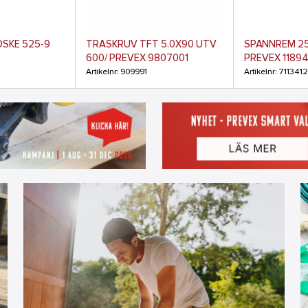
SKE 525-9
TRÄSKRUV TFT 5.0X90 UTV
SPÄNNREM 25
600/ PREVEX 9807001
PREVEX 11894
Artikelnr: 909991
Artikelnr: 711341