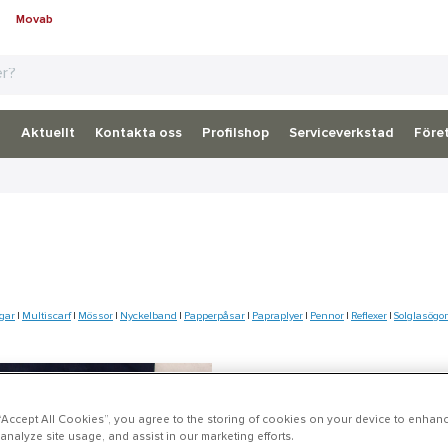
Movab
d
Aktuellt
Kontakta oss
Profilshop
Serviceverkstad
Föret
gar
|
Multiscarf
|
Mössor
|
Nyckelband
|
Papperpåsar
|
Papraplyer
|
Pennor
|
Reflexer
|
Solglasögo
Intresserad och vi
Fyll i formuläret nedan, så kont
 “Accept All Cookies”, you agree to the storing of cookies on your device to enhanc
analyze site usage, and assist in our marketing efforts.