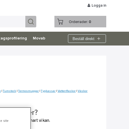
Logga in
Orderrader:
0
Beställ direkt
agsprofilering
Movab
n
|
Tumstock
|
Termosmuggar
|
Tygkassar
|
Vattenflaskor
|
Väskor
ll veta mer?
aktar vi dig så snart vi kan.
e site