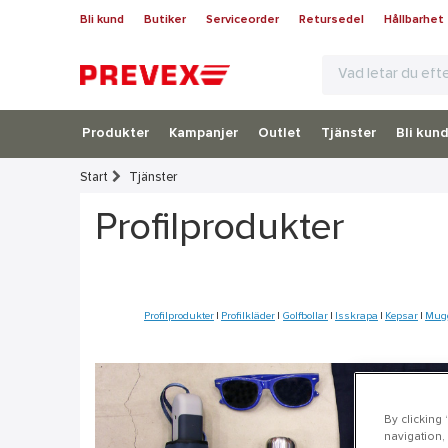
Bli kund
Butiker
Serviceorder
Retursedel
Hållbarhet
Produkter
Kampanjer
Outlet
Tjänster
Bli kun
Start
Tjänster
Profilprodukter
Profilprodukter
|
Profilkläder
|
Golfbollar
|
Isskrapa
|
Kepsar
|
Mug
By clicking
navigation, 