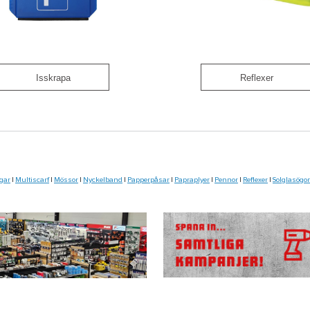
Isskrapa
Reflexer
gar
|
Multiscarf
|
Mössor
|
Nyckelband
|
Papperpåsar
|
Papraplyer
|
Pennor
|
Reflexer
|
Solglasögo