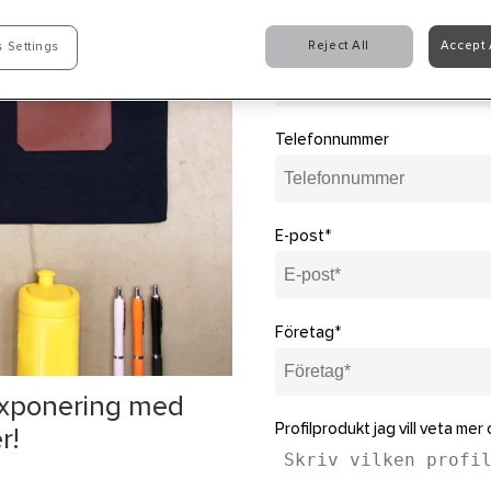
Namn*
Reject All
Accept 
 Settings
Telefonnummer
E-post*
Företag*
exponering med
Profilprodukt jag vill veta mer
r!