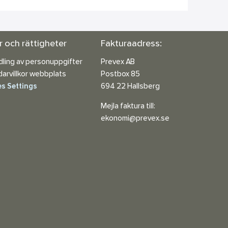
or och rättigheter
Fakturaadress:
ling av personuppgifter
Prevex AB
arvillkor webbplats
Postbox 85
s Settings
694 22 Hallsberg
Mejla faktura till:
ekonomi@prevex.se