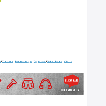
n
|
Tumstock
|
Termosmuggar
|
Tygkassar
|
Vattenflaskor
|
Väskor