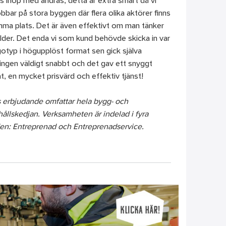
s ihop med andras, detta är extra smart då vi
obbar på stora byggen där flera olika aktörer finns
ma plats. Det är även effektivt om man tänker
lder. Det enda vi som kund behövde skicka in var
gotyp i högupplöst format sen gick själva
ingen väldigt snabbt och det gav ett snyggt
at, en mycket prisvärd och effektiv tjänst!
s erbjudande omfattar hela bygg- och
ållskedjan. Verksamheten är indelad i fyra
en: Entreprenad och Entreprenadservice.