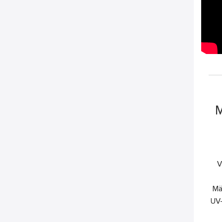
M
V
Mä
UV-