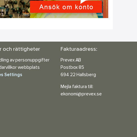
or och rättigheter
Fakturaadress:
ling av personuppgifter
Prevex AB
arvillkor webbplats
Postbox 85
s Settings
694 22 Hallsberg
Mejla faktura till:
ekonomi@prevex.se