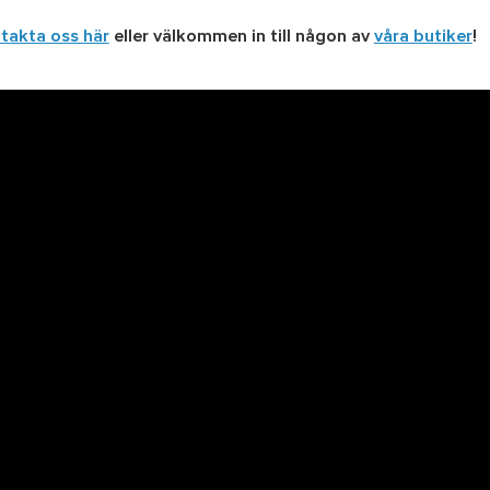
takta oss här
eller välkommen in till någon av
våra butiker
!