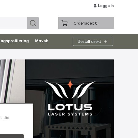
Logga in
Orderrader:
0
Beställ direkt
agsprofilering
Movab
e site