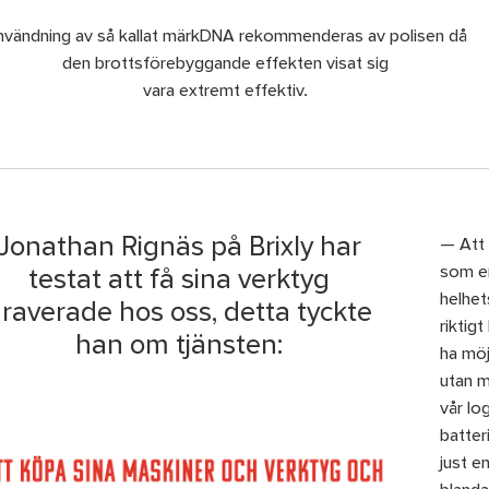
nvändning av så kallat märkDNA rekommenderas av polisen då
den brottsförebyggande effekten visat sig
vara extremt effektiv.
Jonathan Rignäs på Brixly har
— Att 
som en
testat att få sina verktyg
helhet
raverade hos oss, detta tyckte
riktig
han om tjänsten:
ha möj
utan m
vår lo
batter
just e