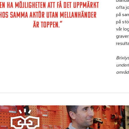
blanda
ofta j
på sam
på stö
vår lo
graver
result
Brixly
underh
områd