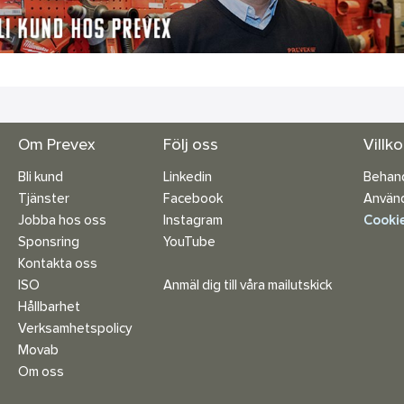
Om Prevex
Följ oss
Villk
Bli kund
Linkedin
Behand
Tjänster
Facebook
Använd
Jobba hos oss
Instagram
Cookie
Sponsring
YouTube
Kontakta oss
ISO
Anmäl dig till våra mailutskick
Hållbarhet
Verksamhetspolicy
Movab
Om oss