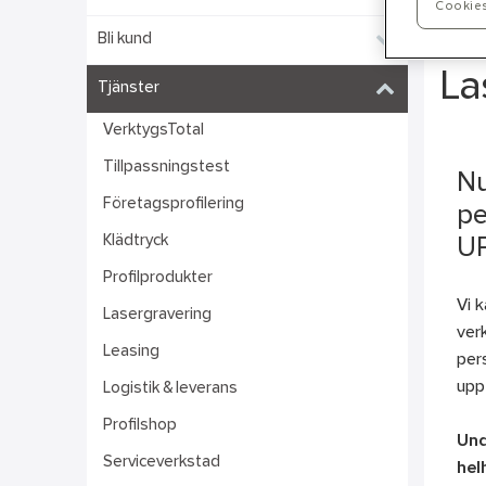
Cookies
Bli kund
La
Tjänster
VerktygsTotal
Tillpassningstest
Nu
Företagsprofilering
pe
Klädtryck
U
Profilprodukter
Vi 
Lasergravering
ver
Leasing
pers
upp
Logistik & leverans
Profilshop
Und
Serviceverkstad
hel