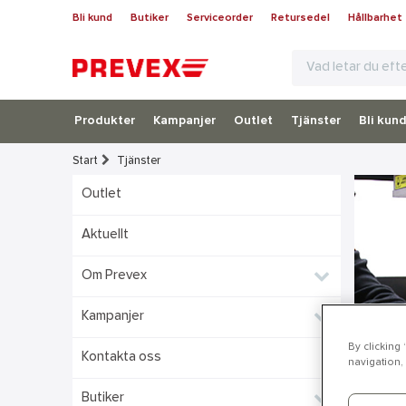
Bli kund
Butiker
Serviceorder
Retursedel
Hållbarhet
Produkter
Kampanjer
Outlet
Tjänster
Bli kun
Start
Tjänster
Outlet
Aktuellt
Om Prevex
Kampanjer
By clicking
Kontakta oss
navigation, 
Butiker