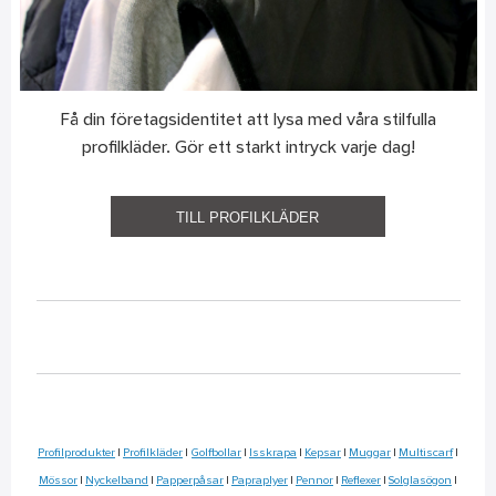
Få din företagsidentitet att lysa med våra stilfulla
profilkläder. Gör ett starkt intryck varje dag!
TILL PROFILKLÄDER
Profilprodukter
|
Profilkläder
|
Golfbollar
|
Isskrapa
|
Kepsar
|
Muggar
|
Multiscarf
|
Mössor
|
Nyckelband
|
Papperpåsar
|
Papraplyer
|
Pennor
|
Reflexer
|
Solglasögon
|