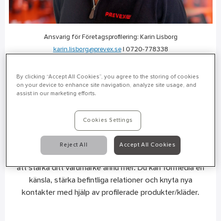
Ansvarig för Företagsprofilering:
Karin Lisborg
karin.lisborg@prevex.se
| 0720-778338
Boosta ditt varumärke med företagsprofilering!
By clicking “Accept All Cookies”, you agree to the storing of cookies
Din företagslogga är nyckeln till igenkänning, men hur
on your device to enhance site navigation, analyze site usage, and
kan du se till att den syns och gör intryck överallt?
assist in our marketing efforts.
Svaret är enkelt: Genom oss kan du skapa profilerade
produkter/kläder som sätter din logotyp i centrum.
Cookies Settings
Varför välja företagsprofilering?
Reject All
Accept All Cookies
Det handlar om att kommunicera klart och tydligt för
att stärka ditt varumärke ännu mer. Du kan förmedla en
känsla, stärka befintliga relationer och knyta nya
kontakter med hjälp av profilerade produkter/kläder.