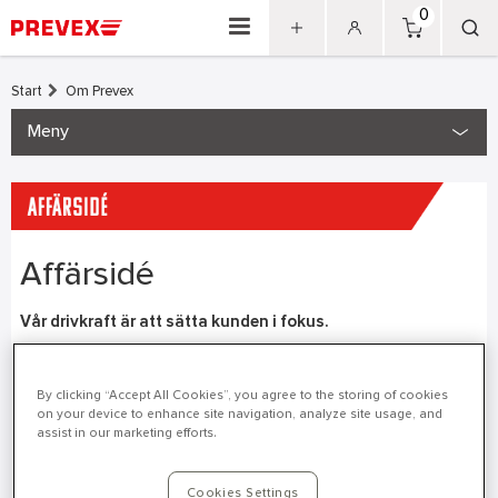
0
Start
Om Prevex
Meny
Affärsidé
Vår drivkraft är att sätta kunden i fokus.
Därför så vill vi ligga nära våra kunder inom bygg, industri och
installation och leverera en kundupplevelse som skapar ett
By clicking “Accept All Cookies”, you agree to the storing of cookies
stort värde i alla våra kontakter.
on your device to enhance site navigation, analyze site usage, and
assist in our marketing efforts.
Genom kompetens och lyhördhet så vill vi skapa en förståelse
för våra kunders utmaningar och hitta effektiva och hållbara
Cookies Settings