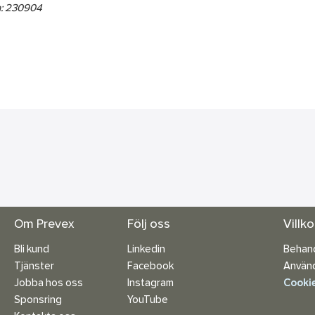
: 230904
Om Prevex
Följ oss
Villk
Bli kund
Linkedin
Behand
Tjänster
Facebook
Använd
Jobba hos oss
Instagram
Cookie
Sponsring
YouTube