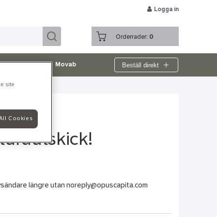
Logga in
Orderrader:
0
Beställ direkt
agsprofilering
Movab
e site
All Cookies
turautskick!
sändare längre utan
noreply@opuscapita.com