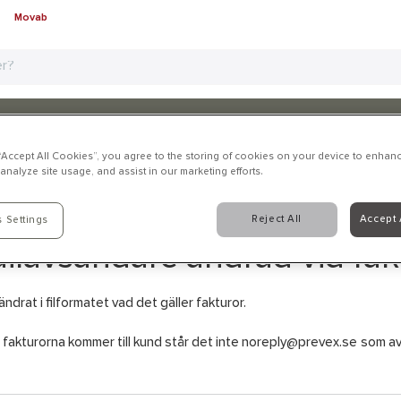
Movab
d
Aktuellt
Kontakta oss
Profilshop
Serviceverkstad
Föret
 “Accept All Cookies”, you agree to the storing of cookies on your device to enhanc
analyze site usage, and assist in our marketing efforts.
formation
Reject All
Accept 
 Settings
ilavsändare ändrad vid fak
 ändrat i filformatet vad det gäller fakturor.
 fakturorna kommer till kund står det inte
noreply@prevex.se
som av