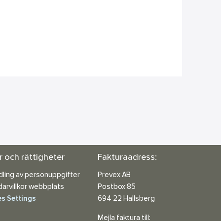
or och rättigheter
Fakturaadress:
ling av personuppgifter
Prevex AB
arvillkor webbplats
Postbox 85
s Settings
694 22 Hallsberg
Mejla faktura till: