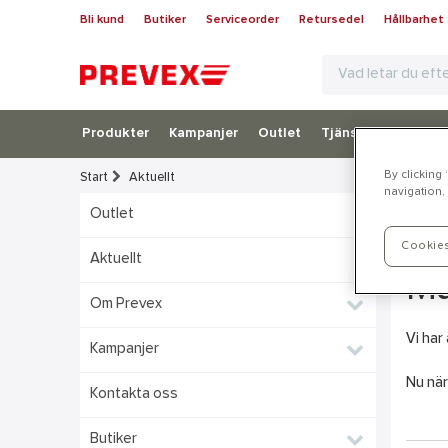
Bli kund
Butiker
Serviceorder
Retursedel
Hållbarhet
Produkter
Kampanjer
Outlet
Tjänster
Bli kun
By clicking
Start
Aktuellt
navigation, 
Outlet
In
Cookies
Aktuellt
Ma
Om Prevex
Vi har
Kampanjer
Nu när
Kontakta oss
Butiker