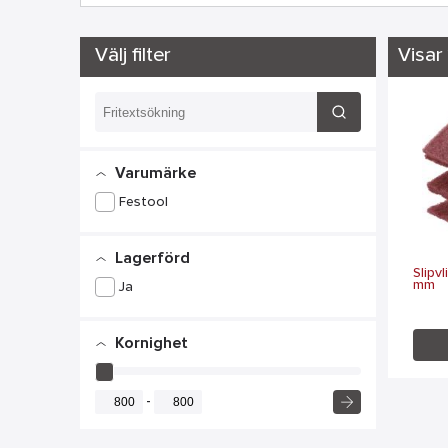
Välj filter
Visar 1
Varumärke
Festool
Lagerförd
Slipv
mm
Ja
Kornighet
-