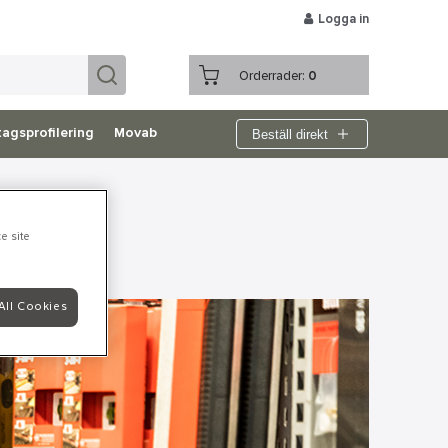
Logga in
Orderrader:
0
Beställ direkt
agsprofilering
Movab
e site
All Cookies