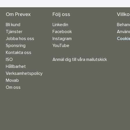
Om Prevex
Följ oss
Villk
Bli kund
Linkedin
Behand
Tjänster
Facebook
Använd
Jobba hos oss
Instagram
Cookie
Sponsring
YouTube
Kontakta oss
ISO
Anmäl dig till våra mailutskick
Hållbarhet
Verksamhetspolicy
Movab
Om oss