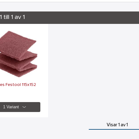
 till 1 av 1
lies Festool 115x152
1 Variant
Visar 1 av 1