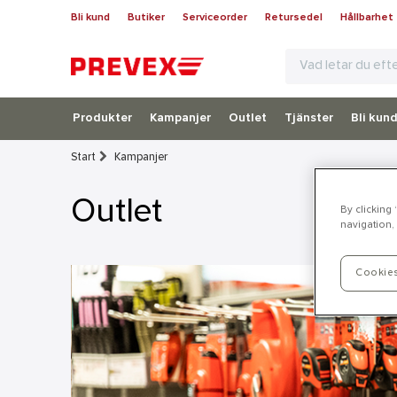
Bli kund
Butiker
Serviceorder
Retursedel
Hållbarhet
Produkter
Kampanjer
Outlet
Tjänster
Bli kun
Start
Kampanjer
Outlet
By clicking
navigation, 
Cookies