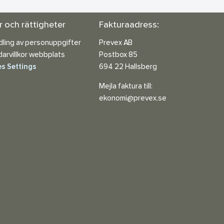
or och rättigheter
Fakturaadress:
ling av personuppgifter
Prevex AB
arvillkor webbplats
Postbox 85
s Settings
694 22 Hallsberg
Mejla faktura till:
ekonomi@prevex.se