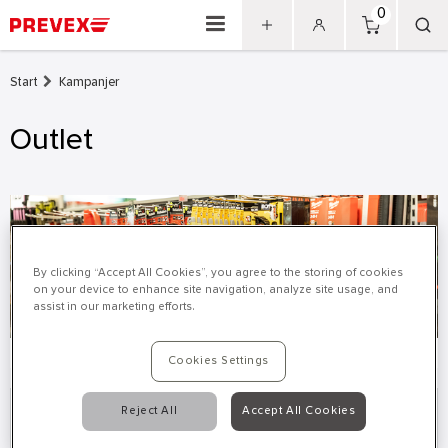
0
Start
Kampanjer
Outlet
By clicking “Accept All Cookies”, you agree to the storing of cookies
on your device to enhance site navigation, analyze site usage, and
assist in our marketing efforts.
Cookies Settings
Reject All
Accept All Cookies
Här hittar du kvalitetsprodukter till reducerade priser.
Sortimentet varierar och produkterna är tillfälliga, först