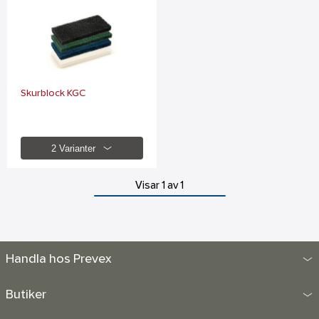
Skurblock KGC
2 Varianter
Visar 1 av 1
Handla hos Prevex
Butiker