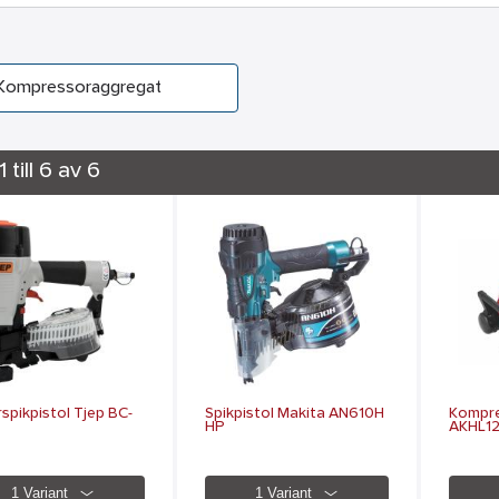
Kompressoraggregat
1 till 6 av 6
spikpistol Tjep BC-
Spikpistol Makita AN610H
Kompr
HP
AKHL1
1 Variant
1 Variant