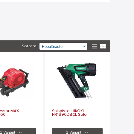
Sortera
essor MAX
Spikpistol HiKOKI
260
NR1890DBCL Solo
1 Variant
1 Variant