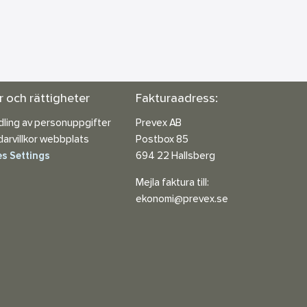
or och rättigheter
Fakturaadress:
ling av personuppgifter
Prevex AB
arvillkor webbplats
Postbox 85
s Settings
694 22 Hallsberg
Mejla faktura till:
ekonomi@prevex.se