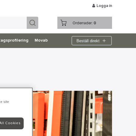
Logga in
Orderrader:
0
Beställ direkt
agsprofilering
Movab
e site
All Cookies