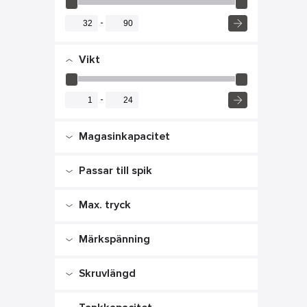
-
Vikt
-
Magasinkapacitet
Passar till spik
-
Ja
Max. tryck
Märkspänning
-
bar
Skruvlängd
-
V