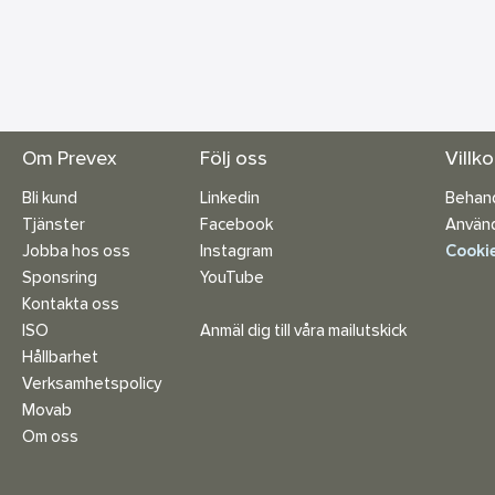
Om Prevex
Följ oss
Villk
Bli kund
Linkedin
Behand
Tjänster
Facebook
Använd
Jobba hos oss
Instagram
Cookie
Sponsring
YouTube
Kontakta oss
ISO
Anmäl dig till våra mailutskick
Hållbarhet
Verksamhetspolicy
Movab
Om oss