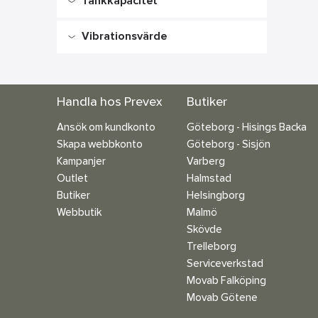
Tankkapacitet
-
Vibrationsvärde
-
-
Handla hos Prevex
Butiker
Ansök om kundkonto
Göteborg - Hisings Backa
Skapa webbkonto
Göteborg - Sisjön
Kampanjer
Varberg
Outlet
Halmstad
Butiker
Helsingborg
Webbutik
Malmö
Skövde
Trelleborg
Serviceverkstad
Movab Falköping
Movab Götene