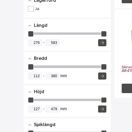
Lagerförd
Ja
Längd
-
Bredd
Skru
AR41
-
mm
Höjd
-
mm
Spiklängd