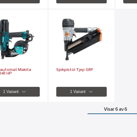
vautomat Makita
Spikpistol Tjep GRF
1HR HP
1 Variant
1 Variant
Visar 6 av 6