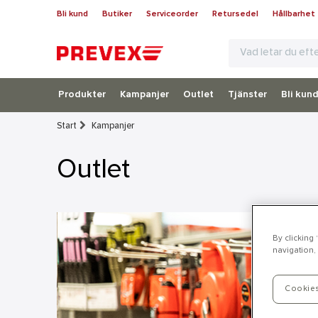
Bli kund
Butiker
Serviceorder
Retursedel
Hållbarhet
Produkter
Kampanjer
Outlet
Tjänster
Bli kun
Start
Kampanjer
Outlet
By clicking
navigation, 
Cookies