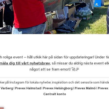
ch roliga event – håll utkik här på sidan för uppdateringar! Under 
äla dig till vårt nyhetsbrev
, så missar du aldrig nästa event e
något att se fram emot! 🚀🎉
tiker på Instagram för lokala nyheter, inspiration och det senaste som hände
 Varberg
|
Prevex Halmstad
|
Prevex Helsingborg
|
Prevex Malmö
|
Prevex 
Centralt konto