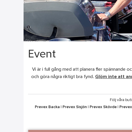
Event
Vi är i full gång med att planera fler spännande o
och göra några riktigt bra fynd.
Glöm inte att anm
Följ våra bu
Prevex Backa
|
Prevex Sisjön
|
Prevex Skövde
|
Prevex