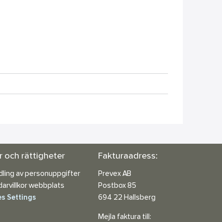
or och rättigheter
Fakturaadress:
ling av personuppgifter
Prevex AB
arvillkor webbplats
Postbox 85
s Settings
694 22 Hallsberg
Mejla faktura till: