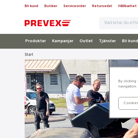
Bli kund
Butiker
Serviceorder
Retursedel
Hållbarhet
Produkter
Kampanjer
Outlet
Tjänster
Bli kun
Start
By clicking
navigation, 
Cookies