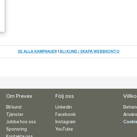
SE ALLA KAMPANJER
|
BLI KUND / SKAPA WEBBKONTO
Om Prevex
Följ oss
Villk
Bli kund
Linkedin
Behand
Tjänster
Facebook
Använd
Jobba hos oss
Instagram
Cookie
Sponsring
YouTube
Kontakta oss