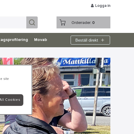
Logga in
Orderrader:
0
Beställ direkt
agsprofilering
Movab
e site
All Cookies