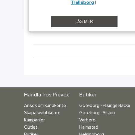
Trelleborg
|
LÄS MER
Handla hos Prevex
Butiker
Ansök om kundkonto
Göteborg - Hisings Backa
Skapa webbkonto
Göteborg - Sisjön
Kampanjer
Varberg
Outlet
Halmstad
Butiker
Helsingborg