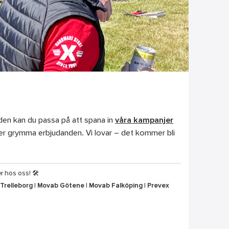
tiden kan du passa på att spana in
våra kampanjer
ller grymma erbjudanden. Vi lovar – det kommer bli
r hos oss! 🛠
Trelleborg
|
Movab Götene
|
Movab Falköping
|
Prevex