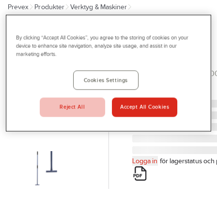
Prevex
Produkter
Verktyg & Maskiner
Outlet
Redskap och trädgårdsprodukter
Skrapor
Tjänster
By clicking “Accept All Cookies”, you agree to the storing of cookies on your
Betongskrapa
Bli kund
device to enhance site navigation, analyze site usage, and assist in our
marketing efforts.
hårdmetall
Aktuellt
COROMANTSKRAPA.120
Kontakta oss
Cookies Settings
432
Artikelnr:
897686
Profilshop
Reject All
Accept All Cookies
Serviceverkstad
Företagsprofilering
Movab
Logga in
för lagerstatus och 