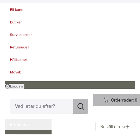
Bli kund
Butiker
Serviceorder
Retursedel
Hållbarhet
Movab
Logga in
Orderrader:
0
Produkter
Beställ direkt
Kampanjer