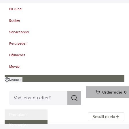
Bli kund
Butiker
Serviceorder
Retursedel
Hållbarhet
Movab
Logga in
Orderrader:
0
Produkter
Beställ direkt
Kampanjer