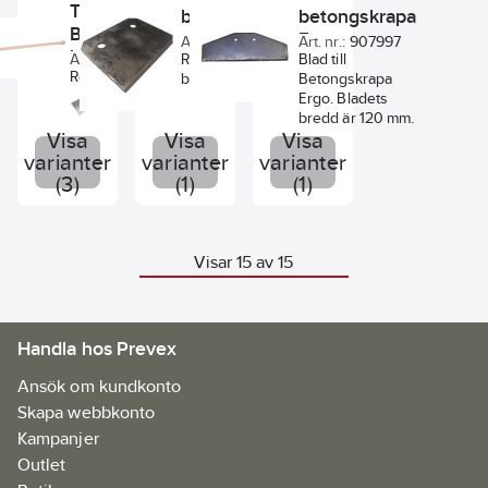
Tillbehör
betongskrapa
betongskrapa
barkning av
Bahco
timmer m.m.
Ergo
Art. nr.:
926678
Art. nr.:
907997
barkspade
Art. nr.:
115316
Reservblad för
Blad till
9010
Reservdelar för
betongskrapa.
Betongskrapa
barkspade
Ergo. Bladets
9010 från
bredd är 120 mm.
Bahco.
Visa
Visa
Visa
varianter
varianter
varianter
(3)
(1)
(1)
Visar 15 av 15
Handla hos Prevex
Ansök om kundkonto
Skapa webbkonto
Kampanjer
Outlet