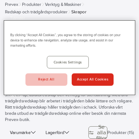
Prevex
Produkter
Verktyg & Maskiner
Outlet
Redskap och trädgårdsprodukter
Skrapor
Tjänster
Skrapor
Bli kund
By clicking “Accept All Cookies”, you agree to the storing of cookies on your
Aktuellt
device to enhance site navigation, analyze site usage, and assist in our
marketing efforts.
Kontakta oss
Jobbar du med trädgårdsarbete? På Prevex hjälper vi dig att hitta
Profilshop
Cookies Settings
rätt trädgårdsredskap för ditt jobb, vi erbjuder trädgårdsredskap för
många olika användningsområden. Vårt sortiment av
Serviceverkstad
trädgårdsredskap inkluderar allt från krattor, gren- och häcksaxar,
Reject All
Accept All Cookies
sekatör, vattenkannor, spadar och skyfflar till handgräsklippare,
Företagsprofilering
jordborr, skräpplockare och yxor. Här hittar du även skogsredskap,
snöredskap, asfaltsredskap och verktyg för stensättning. Med bra
Movab
trädgårdsredskap blir arbetet i trädgården både lättare och roligare.
Rätt trädgårdsredskap håller trädgården i schack. Utforska vårt
breda utbud av trädgårdsredskap online eller besök din närmsta
Prevex-butik.
Se
alla
Varumärke
Lagerförd
Produkter (15)
filter