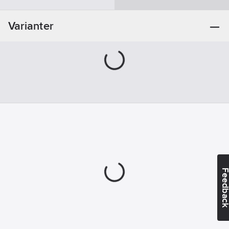
Platt/Plan
Varianter
Modell/Utförande:
Böjd
Längd totalt:
365
mm
Längd borst:
38
mm
Materialkvalitet:
Blandborst
svart
Material
skaft:
Trä
Feedba