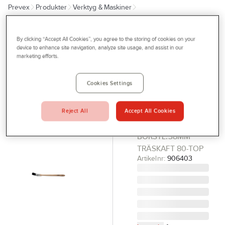
Prevex
Produkter
Verktyg & Maskiner
Outlet
Penslar, rollers, tapet och målningsverktyg
Penslar
Tjänster
By clicking “Accept All Cookies”, you agree to the storing of cookies on your
A-COLLECTION
Bli kund
device to enhance site navigation, analyze site usage, and assist in our
Elementpensel
marketing efforts.
Aktuellt
Blandborst,
Träskaft 80-
Kontakta oss
Cookies Settings
Top
Profilshop
ELEMENTPENSEL
Reject All
Accept All Cookies
Serviceverkstad
25X9 BLANDBORST
BORSTL:38MM
Företagsprofilering
TRÄSKAFT 80-TOP
Movab
Artikelnr:
906403