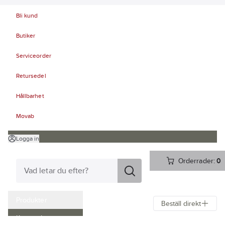
Bli kund
Butiker
Serviceorder
Retursedel
Hållbarhet
Movab
Logga in
Orderrader:
0
Produkter
Beställ direkt
Kampanjer