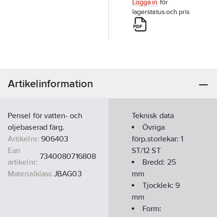
Logga in
för
lagerstatus och pris
Artikelinformation
Pensel för vatten- och
Teknisk data
oljebaserad färg.
Övriga
Artikelnr:
906403
förp.storlekar:
1
Ean
ST/12 ST
7340080716808
artikelnr:
Bredd:
25
Materialklass
JBAG03
mm
Tjocklek:
9
mm
Form: