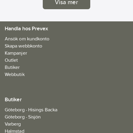
Visa mer
om färgen
tjock- elle
tunnflyta
får du en r
bra
Handla hos Prevex
allroundp
Ansök om kundkonto
Skapa webbkonto
Kampanjer
Outlet
Butiker
Webbutik
Butiker
Göteborg - Hisings Backa
Göteborg - Sisjön
Varberg
Halmstad