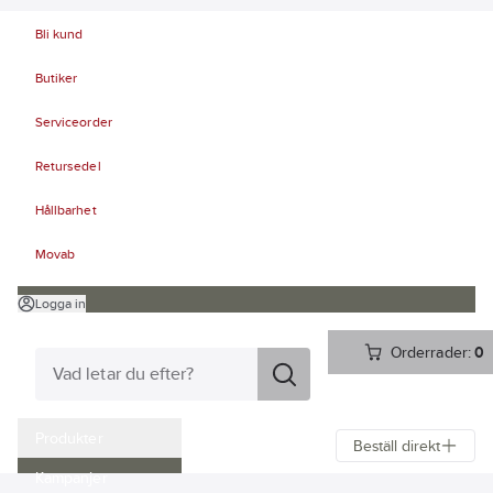
Bli kund
Butiker
Serviceorder
Retursedel
Hållbarhet
Movab
Logga in
Orderrader:
0
Produkter
Beställ direkt
Kampanjer