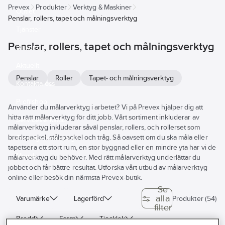
Prevex
Produkter
Verktyg & Maskiner
Outlet
Penslar, rollers, tapet och målningsverktyg
Tjänster
Penslar, rollers, tapet och målningsverktyg
Bli kund
Aktuellt
Penslar
Roller
Tapet- och målningsverktyg
Kontakta oss
Profilshop
Använder du målarverktyg i arbetet? Vi på Prevex hjälper dig att
hitta rätt målarverktyg för ditt jobb. Vårt sortiment inkluderar av
Serviceverkstad
målarverktyg inkluderar såväl penslar, rollers, och rollerset som
bredspackel, stålspackel och tråg. Så oavsett om du ska måla eller
Företagsprofilering
tapetsera ett stort rum, en stor byggnad eller en mindre yta har vi de
Movab
målarverktyg du behöver. Med rätt målarverktyg underlättar du
jobbet och får bättre resultat. Utforska vårt utbud av målarverktyg
online eller besök din närmsta Prevex-butik.
Se
alla
Varumärke
Lagerförd
Produkter (54)
filter
Bredd
Form
Tjocklek