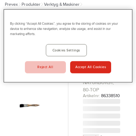
Prevex
Produkter
Verktyg & Maskiner
Outlet
Penslar, rollers, tapet och målningsverktyg
Penslar
Tjänster
By clicking “Accept All Cookies”, you agree to the storing of cookies on your
A-COLLECTION
Bli kund
device to enhance site navigation, analyze site usage, and assist in our
Moddlare
marketing efforts.
Aktuellt
Träskaft,
Naturborst
Kontakta oss
Cookies Settings
80-Top
Profilshop
MODDLARE
Reject All
Accept All Cookies
Serviceverkstad
15MM TRÄSKAFT,
NATURBORST,
Företagsprofilering
80-TOP
Movab
Artikelnr:
86338510