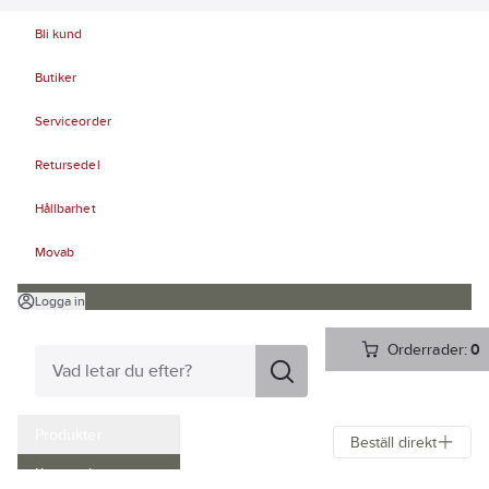
Bli kund
Butiker
Serviceorder
Retursedel
Hållbarhet
Movab
Logga in
Orderrader:
0
Produkter
Beställ direkt
Kampanjer