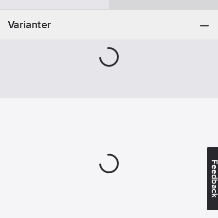
Material
borste:
Varianter
Naturhår
Feedba