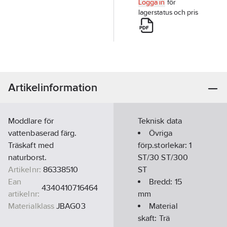
Logga in
för
lagerstatus och pris
Artikelinformation
Moddlare för
Teknisk data
vattenbaserad färg.
Övriga
Träskaft med
förp.storlekar:
1
naturborst.
ST/30 ST/300
Artikelnr:
86338510
ST
Ean
Bredd:
15
4340410716464
artikelnr:
mm
Materialklass
JBAG03
Material
skaft:
Trä