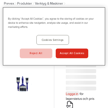
Prevex
Produkter
Verktyg & Maskiner
Outlet
Penslar, rollers, tapet och målningsverktyg
Penslar
Tjänster
By clicking “Accept All Cookies”, you agree to the storing of cookies on your
A-COLLECTION
Bli kund
device to enhance site navigation, analyze site usage, and assist in our
Penselset
marketing efforts.
Aktuellt
PENSELSET
35,50,100MM 3
Kontakta oss
Cookies Settings
ST.
Profilshop
SYNTETBORST,
Reject All
Accept All Cookies
PLASTSKAFT
Serviceverkstad
Artikelnr:
82920073
Företagsprofilering
Movab
Logga in
för
lagerstatus och pris