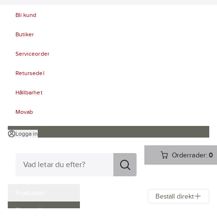
Bli kund
Butiker
Serviceorder
Retursedel
Hållbarhet
Movab
Logga in
Orderrader:
0
Produkter
Beställ direkt
Kampanjer