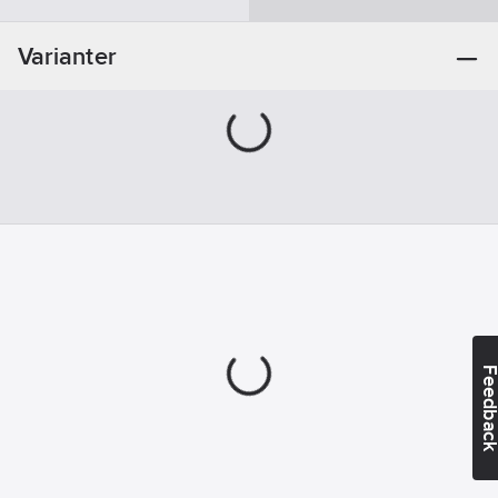
artikelnr:
Material
Materialklass
JBAG03
skaft:
Plast
Varianter
Feedba