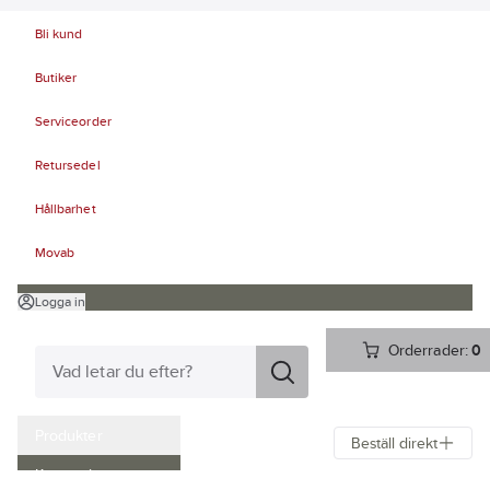
Bli kund
Butiker
Serviceorder
Retursedel
Hållbarhet
Movab
Logga in
Orderrader:
0
Produkter
Beställ direkt
Kampanjer