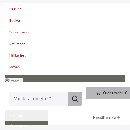
Bli kund
Butiker
Serviceorder
Retursedel
Hållbarhet
Movab
Logga in
Orderrader:
0
Produkter
Beställ direkt
Kampanjer