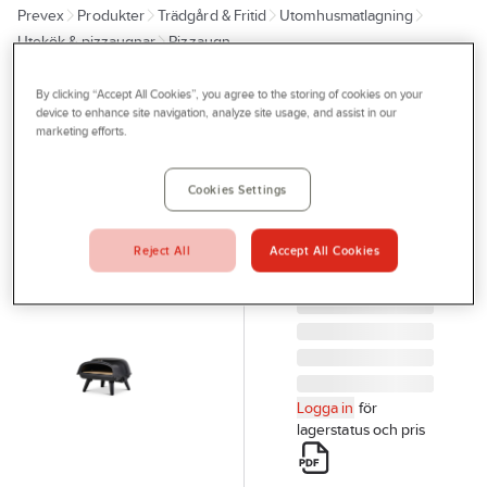
Prevex
Produkter
Trädgård & Fritid
Utomhusmatlagning
Outlet
Utekök & pizzaugnar
Pizzaugn
Tjänster
By clicking “Accept All Cookies”, you agree to the storing of cookies on your
MUURIKKA
Bli kund
device to enhance site navigation, analyze site usage, and assist in our
Pizzaugn
marketing efforts.
Aktuellt
Muurikka
gasol
Kontakta oss
Cookies Settings
PIZZAUGN
Profilshop
GASOL 16"
Reject All
Accept All Cookies
Serviceverkstad
Artikelnr:
84783050
Företagsprofilering
Movab
Logga in
för
lagerstatus och pris