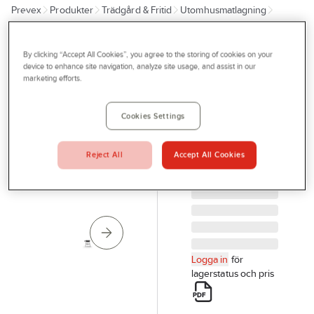
Prevex
Produkter
Trädgård & Fritid
Utomhusmatlagning
Outlet
Stekhällar
Hällar
Tjänster
By clicking “Accept All Cookies”, you agree to the storing of cookies on your
MUURIKKA
Bli kund
device to enhance site navigation, analyze site usage, and assist in our
Stekhäll
marketing efforts.
Aktuellt
Muurikka
STEKHÄLLSSET
Kontakta oss
Cookies Settings
GASOL SVART
Profilshop
78LL 54120350
Reject All
Accept All Cookies
Artikelnr:
74625399
Serviceverkstad
Företagsprofilering
Movab
Logga in
för
lagerstatus och pris