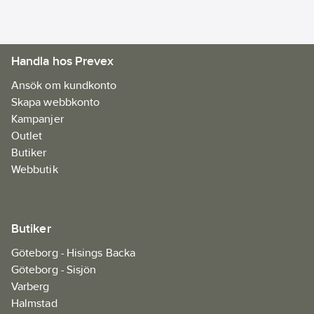
lågorna. Stekhällen
bör förvaras torrt när
den inte används.
Handla hos Prevex
Artikelnr:
74625399
Ean
Ansök om kundkonto
6414676023197
artikelnr:
Skapa webbkonto
Materialklass
JBAY01
Kampanjer
Outlet
Butiker
Webbutik
Butiker
Göteborg - Hisings Backa
Göteborg - Sisjön
Varberg
Halmstad