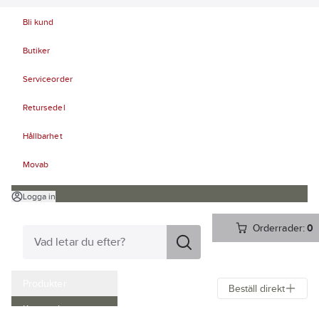
Bli kund
Butiker
Serviceorder
Retursedel
Hållbarhet
Movab
Logga in
Orderrader:
0
Produkter
Beställ direkt
Kampanjer