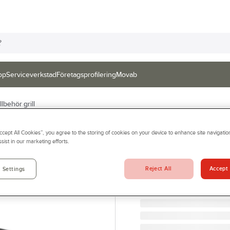
op
Serviceverkstad
Företagsprofilering
Movab
llbehör grill
WEBER
Accept All Cookies”, you agree to the storing of cookies on your device to enhance site navigation
Grillmatta Webe
sist in our marketing efforts.
MATTA 80X120CM 1789
Artikelnr:
985659
Reject All
Accept 
 Settings