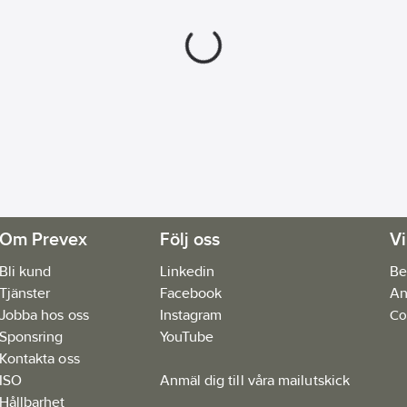
Om Prevex
Följ oss
Vi
Bli kund
Linkedin
Be
Tjänster
Facebook
An
Jobba hos oss
Instagram
Co
Sponsring
YouTube
Kontakta oss
ISO
Anmäl dig till våra mailutskick
Hållbarhet