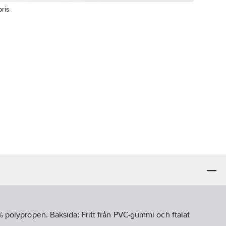
pris
 % polypropen. Baksida: Fritt från PVC-gummi och ftalat