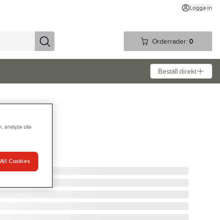
Logga in
Orderrader:
0
Beställ direkt
, analyze site
r
7
All Cookies