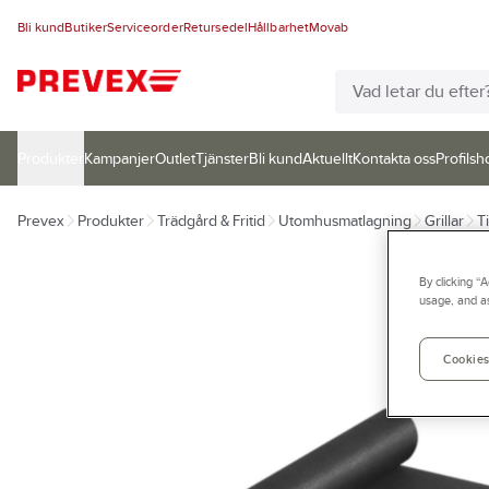
Bli kund
Butiker
Serviceorder
Retursedel
Hållbarhet
Movab
Produkter
Kampanjer
Outlet
Tjänster
Bli kund
Aktuellt
Kontakta oss
Profilsh
Prevex
Produkter
Trädgård & Fritid
Utomhusmatlagning
Grillar
Ti
By clicking “
usage, and as
Cookies