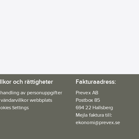
llkor och rättigheter
Fakturaadress:
handling av personuppgifter
Prevex AB
vändarvillkor webbplats
Postbox 85
694 22 Hallsberg
okies Settings
Mejla faktura till:
ekonomi@prevex.se