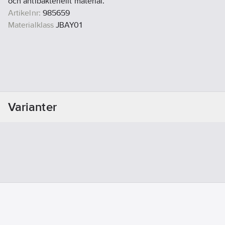
och antibakteriellt material.
Artikelnr:
985659
Materialklass
JBAY01
Varianter