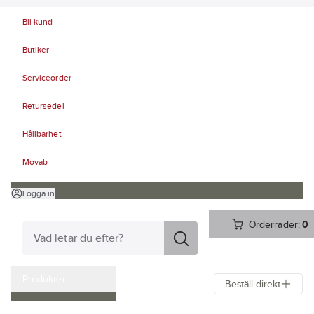
Bli kund
Butiker
Serviceorder
Retursedel
Hållbarhet
Movab
Logga in
Orderrader:
0
Produkter
Beställ direkt
Kampanjer