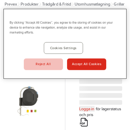
Prevex
Produkter
Trädgård & Fritid
Utomhusmatlagning
Grillar
Outlet
Tillbehör grill
Tjänster
By clicking “Accept All Cookies”, you agree to the storing of cookies on your
WEBER
Bli kund
device to enhance site navigation, analyze site usage, and assist in our
Mätsticka till
marketing efforts.
Aktuellt
Weber iGrill
Grilltemperatur
Kontakta oss
Cookies Settings
IGRILL PRO
Profilshop
TEMPERATURP 7212
Reject All
Accept All Cookies
Serviceverkstad
Artikelnr:
897757
Företagsprofilering
Movab
Logga in
för lagerstatus
och pris