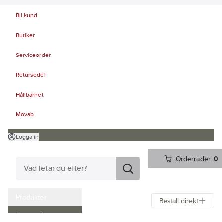
Bli kund
Butiker
Serviceorder
Retursedel
Hållbarhet
Movab
Logga in
Orderrader:
0
Produkter
Beställ direkt
Kampanjer