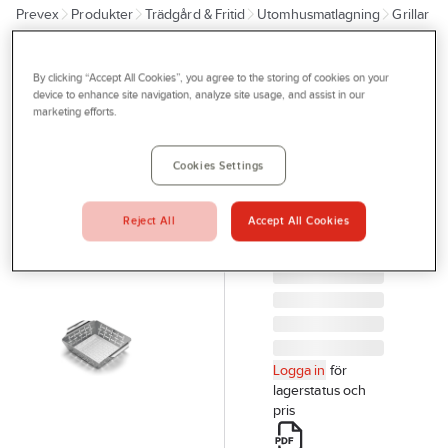
Prevex
Produkter
Trädgård & Fritid
Utomhusmatlagning
Grillar
Outlet
Tillbehör grill
Tjänster
By clicking “Accept All Cookies”, you agree to the storing of cookies on your
WEBER
Bli kund
device to enhance site navigation, analyze site usage, and assist in our
Grillkorg
marketing efforts.
Aktuellt
Weber
STYLE FORM
Kontakta oss
Cookies Settings
GRÖNSAKER
Profilshop
LITE 6481
Reject All
Accept All Cookies
Artikelnr:
808624
Serviceverkstad
Företagsprofilering
Movab
Logga in
för
lagerstatus och
pris