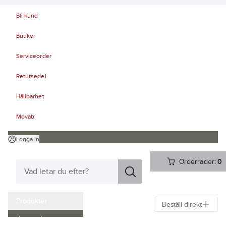
Bli kund
Butiker
Serviceorder
Retursedel
Hållbarhet
Movab
Logga in
Orderrader:
0
Produkter
Beställ direkt
Kampanjer