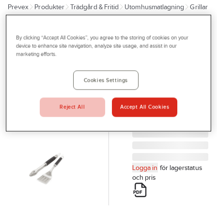
Prevex
Produkter
Trädgård & Fritid
Utomhusmatlagning
Grillar
Outlet
Tillbehör grill
Tjänster
By clicking “Accept All Cookies”, you agree to the storing of cookies on your
WEBER
Bli kund
device to enhance site navigation, analyze site usage, and assist in our
Grillredskapsset
marketing efforts.
Aktuellt
Weber
PRECISION 2-DELARS
Kontakta oss
Cookies Settings
REDSKAPSSET 6763
Profilshop
Artikelnr:
35509011
Reject All
Accept All Cookies
Serviceverkstad
Företagsprofilering
Movab
Logga in
för lagerstatus
och pris