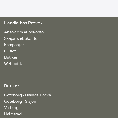
71cm D.
Mått – locket stängt
114cm H x 121cm L x
Handla hos Prevex
71cm D.
Total grillyta 2323cm².
Ansök om kundkonto
Vikt 39.5 kg.
Skapa webbkonto
Sidobord 1st.
Kampanjer
Glasfiberförstärkta
Outlet
nylonhandtag 1st.
Butiker
Fällbart grillgaller i
Webbutik
pläterat stål.
Låsbara svänghjul 2st.
Slitstarka allvädershjul
Butiker
2st.
Redskapskrokar 2st.
Göteborg - Hisings Backa
Inbyggd termometer i
Göteborg - Sisjön
locket.
Varberg
Artikelnr:
86471662
Halmstad
Ean