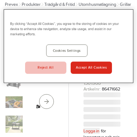
Prevex
Produkter
Trädgård & Fritid
Utomhusmatlagning
Grillar
Outlet
Kol
Tjänster
By clicking “Accept All Cookies”, you agree to the storing of cookies on your
WEBER
Bli kund
device to enhance site navigation, analyze site usage, and assist in our
Kolgrill
marketing efforts.
Aktuellt
Weber
Premium
Kontakta oss
Cookies Settings
Performer
Profilshop
PERFORMER
Reject All
Accept All Cookies
Serviceverkstad
PREMIUM 57 CM
1501966
Företagsprofilering
Artikelnr:
86471662
Movab
Logga in
för