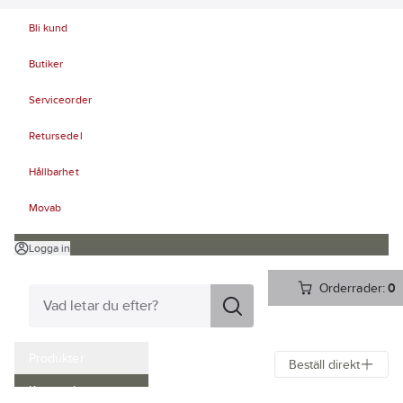
Bli kund
Butiker
Serviceorder
Retursedel
Hållbarhet
Movab
Logga in
Orderrader:
0
Produkter
Beställ direkt
Kampanjer