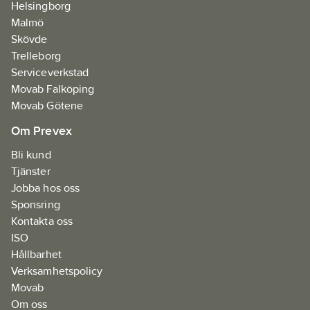
Helsingborg
077924913617
artikelnr:
Malmö
Materialklass
JBAY01
Skövde
Trelleborg
Serviceverkstad
Movab Falköping
Movab Götene
Om Prevex
Bli kund
Tjänster
Jobba hos oss
Sponsring
Kontakta oss
ISO
Hållbarhet
Verksamhetspolicy
Movab
Om oss