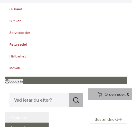
Bli kund
Butiker
Serviceorder
Retursedel
Hållbarhet
Movab
Logga in
Orderrader:
0
Produkter
Beställ direkt
Kampanjer