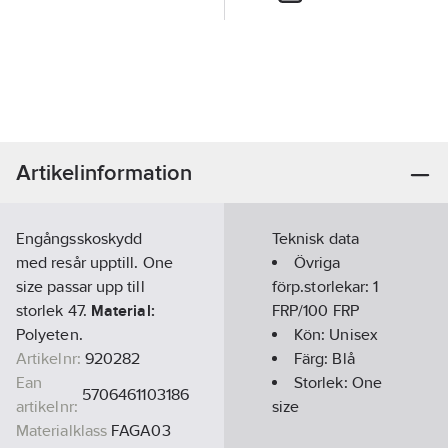
Artikelinformation
Engångsskoskydd
Teknisk data
med resår upptill. One
Övriga
size passar upp till
förp.storlekar:
1
storlek 47.
Material:
FRP/100 FRP
Polyeten.
Kön:
Unisex
Artikelnr:
920282
Färg:
Blå
Ean
Storlek:
One
5706461103186
artikelnr:
size
Materialklass
FAGA03