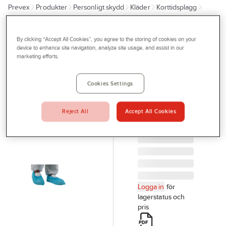
Prevex
Produkter
Personligt skydd
Kläder
Korttidsplagg
Outlet
Sko och Stövelskydd
Tjänster
By clicking “Accept All Cookies”, you agree to the storing of cookies on your
ACTIVEWEAR
Bli kund
device to enhance site navigation, analyze site usage, and assist in our
Skoskydd
marketing efforts.
Aktuellt
blå plast
SKOSKYDD
Kontakta oss
Cookies Settings
ENGÅNGS
Profilshop
POLYETEN BLÅ
Reject All
Accept All Cookies
Artikelnr:
920282
Serviceverkstad
Företagsprofilering
Movab
Logga in
för
lagerstatus och
pris