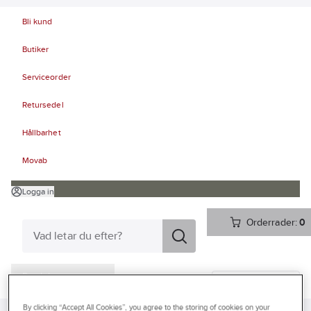
Bli kund
Butiker
Serviceorder
Retursedel
Hållbarhet
Movab
Logga in
Orderrader:
0
Produkter
Beställ direkt
Kampanjer
By clicking “Accept All Cookies”, you agree to the storing of cookies on your