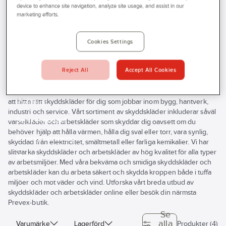
device to enhance site navigation, analyze site usage, and assist in our
Prevex
Produkter
Personligt skydd
Kläder
Korttidsplagg
Outlet
marketing efforts.
Sko och Stövelskydd
Tjänster
Cookies Settings
Sko och Stövelskydd
Bli kund
Aktuellt
Reject All
Accept All Cookies
Kontakta oss
Behöver du skyddskläder när du arbetar? Vi på Prevex hjälper dig
att hitta rätt skyddskläder för dig som jobbar inom bygg, hantverk,
Profilshop
industri och service. Vårt sortiment av skyddskläder inkluderar såväl
Serviceverkstad
varselkläder och arbetskläder som skyddar dig oavsett om du
behöver hjälp att hålla värmen, hålla dig sval eller torr, vara synlig,
Företagsprofilering
skyddad från elektricitet, smältmetall eller farliga kemikalier. Vi har
slitstarka skyddskläder och arbetskläder av hög kvalitet för alla typer
Movab
av arbetsmiljöer. Med våra bekväma och smidiga skyddskläder och
arbetskläder kan du arbeta säkert och skydda kroppen både i tuffa
miljöer och mot väder och vind. Utforska vårt breda utbud av
skyddskläder och arbetskläder online eller besök din närmsta
Prevex-butik.
Se
alla
Varumärke
Lagerförd
Produkter (4)