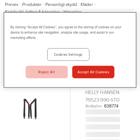
Prevex
Produkter
Personligt skydd
Kläder
Outlet
Knäskydd, bälten & hängslen
Hängslen
Tjänster
By clicking “Accept All Cookies”, you agree to the storing of cookies on your
HELLY HANSEN
Bli kund
device to enhance site navigation, analyze site usage, and assist in our
Hängsle
marketing efforts.
Aktuellt
Helly
Hansen
Kontakta oss
Cookies Settings
79523
Profilshop
HÄNGSLEN
Reject All
Accept All Cookies
Serviceverkstad
SVART STD
LOGO SUSPEN
Företagsprofilering
HELLY HANSEN
Movab
79523-990-STD
Artikelnr:
838774