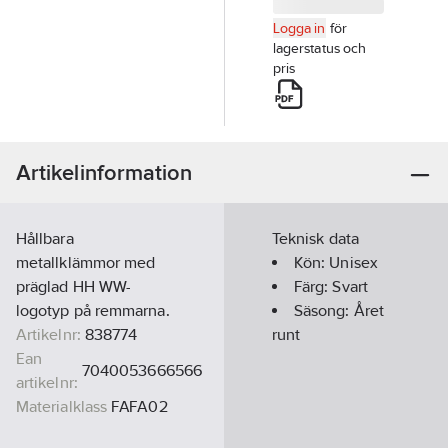
Logga in
för
lagerstatus och
pris
Artikelinformation
Hållbara
Teknisk data
metallklämmor med
Kön:
Unisex
präglad HH WW-
Färg:
Svart
logotyp på remmarna.
Säsong:
Året
Artikelnr:
838774
runt
Ean
7040053666566
artikelnr:
Materialklass
FAFA02