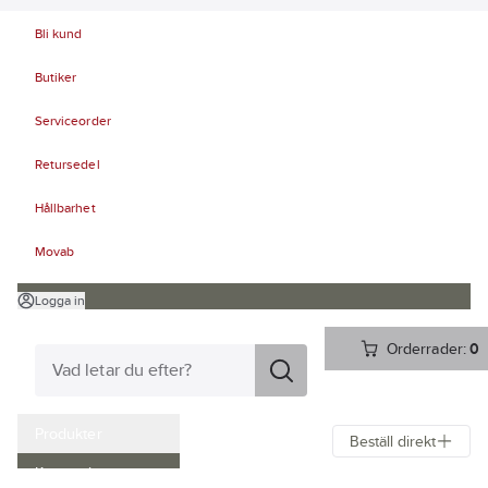
Bli kund
Butiker
Serviceorder
Retursedel
Hållbarhet
Movab
Logga in
Orderrader:
0
Produkter
Beställ direkt
Kampanjer