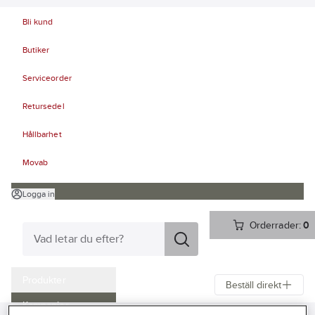
Bli kund
Butiker
Serviceorder
Retursedel
Hållbarhet
Movab
Logga in
Orderrader:
0
Produkter
Beställ direkt
Kampanjer