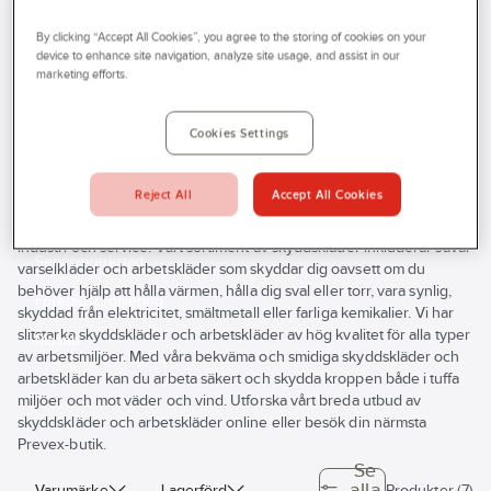
Prevex
Produkter
Personligt skydd
Kläder
Outlet
By clicking “Accept All Cookies”, you agree to the storing of cookies on your
Knäskydd, bälten & hängslen
Hängslen
device to enhance site navigation, analyze site usage, and assist in our
Tjänster
marketing efforts.
Hängslen
Bli kund
Cookies Settings
Aktuellt
Kontakta oss
Reject All
Accept All Cookies
Behöver du skyddskläder när du arbetar? Vi på Prevex hjälper dig
Profilshop
att hitta rätt skyddskläder för dig som jobbar inom bygg, hantverk,
industri och service. Vårt sortiment av skyddskläder inkluderar såväl
Serviceverkstad
varselkläder och arbetskläder som skyddar dig oavsett om du
behöver hjälp att hålla värmen, hålla dig sval eller torr, vara synlig,
Företagsprofilering
skyddad från elektricitet, smältmetall eller farliga kemikalier. Vi har
slitstarka skyddskläder och arbetskläder av hög kvalitet för alla typer
Movab
av arbetsmiljöer. Med våra bekväma och smidiga skyddskläder och
arbetskläder kan du arbeta säkert och skydda kroppen både i tuffa
miljöer och mot väder och vind. Utforska vårt breda utbud av
skyddskläder och arbetskläder online eller besök din närmsta
Prevex-butik.
Se
alla
Varumärke
Lagerförd
Produkter (7)