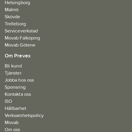
Helsingborg
element som ger
Malmö
förbättrad basrespons.
Skövde
Levereras utan
Trelleborg
batteri.
Serviceverkstad
Artikelnr:
34048922
Movab Falköping
Ean
Movab Götene
4059952507811
artikelnr:
Om Prevex
Materialklass
JDCA02
Bli kund
Tjänster
Jobba hos oss
Sponsring
Kontakta oss
ISO
Hållbarhet
Verksamhetspolicy
Movab
Om oss