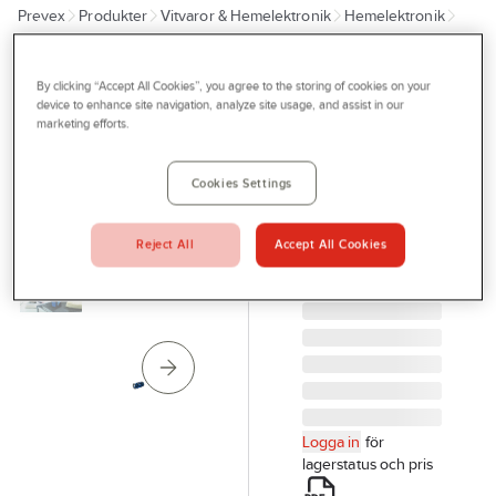
Prevex
Produkter
Vitvaror & Hemelektronik
Hemelektronik
Outlet
Ljud & bild
Radio
Tjänster
By clicking “Accept All Cookies”, you agree to the storing of cookies on your
BOSCH
Bli kund
device to enhance site navigation, analyze site usage, and assist in our
Radio Bosch
marketing efforts.
Aktuellt
GPB 18V-2 C
Solo
Kontakta oss
Cookies Settings
RADIO GPB 18V-2
Profilshop
C SOLO BOSCH
Reject All
Accept All Cookies
Serviceverkstad
06014A3000
Artikelnr:
34048922
Företagsprofilering
Movab
Logga in
för
lagerstatus och pris