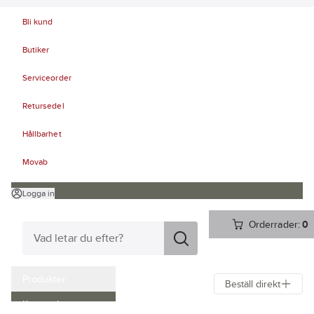
Bli kund
Butiker
Serviceorder
Retursedel
Hållbarhet
Movab
Logga in
Orderrader:
0
Produkter
Beställ direkt
Kampanjer