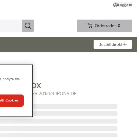
Logga in
Orderrader:
0
Beställ direkt
, analyze site
nside BIT BOX
T-BOX 19 ST HSS 201269 IRONSIDE
All Cookies