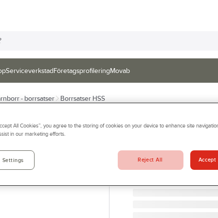
op
Serviceverkstad
Företagsprofilering
Movab
ärnborr - borrsatser
Borrsatser HSS
IRONSIDE
Accept All Cookies”, you agree to the storing of cookies on your device to enhance site navigation
Borrkassett Iro
sist in our marketing efforts.
BORRKASSETT 1-10MM BI
Artikelnr:
917135
Reject All
Accept 
 Settings