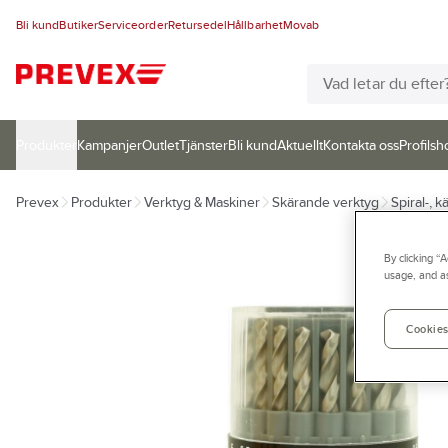
Bli kund
Butiker
Serviceorder
Retursedel
Hållbarhet
Movab
Produkter
Kampanjer
Outlet
Tjänster
Bli kund
Aktuellt
Kontakta oss
Profilsh
Prevex
Produkter
Verktyg & Maskiner
Skärande verktyg
Spiral-, k
By clicking “
usage, and as
Cookies