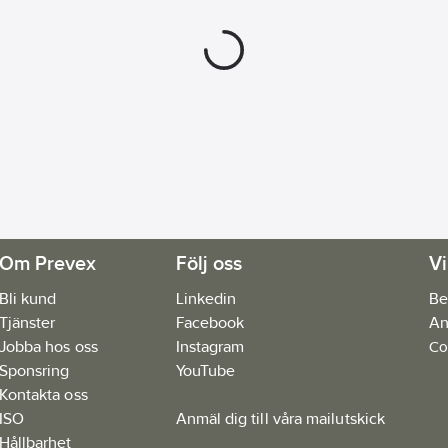
Om Prevex
Följ oss
Vi
Bli kund
Linkedin
Be
Tjänster
Facebook
An
Jobba hos oss
Instagram
Co
Sponsring
YouTube
Kontakta oss
ISO
Anmäl dig till våra mailutskick
Hållbarhet