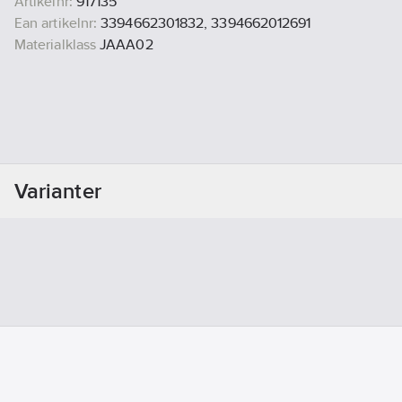
Artikelnr:
917135
Ean artikelnr:
3394662301832, 3394662012691
Materialklass
JAAA02
Varianter