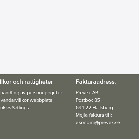
llkor och rättigheter
Fakturaadress:
handling av personuppgifter
Prevex AB
vändarvillkor webbplats
Postbox 85
694 22 Hallsberg
okies Settings
Mejla faktura till:
ekonomi@prevex.se