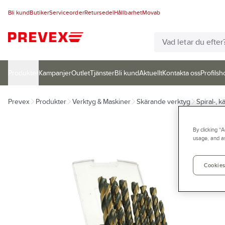
Bli kund
Butiker
Serviceorder
Retursedel
Hållbarhet
Movab
Produkter
Kampanjer
Outlet
Tjänster
Bli kund
Aktuellt
Kontakta oss
Profilsh
Prevex
Produkter
Verktyg & Maskiner
Skärande verktyg
Spiral-, k
By clicking “
usage, and as
Cookies