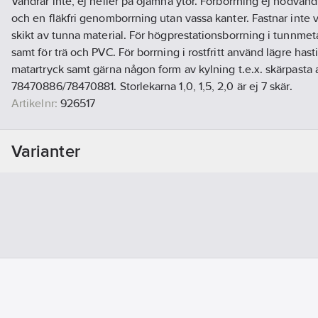
Vandrar inte, ej heller på ojämna ytor. Förborrning ej nödvänd
och en fläkfri genomborrning utan vassa kanter. Fastnar inte v
skikt av tunna material. För högprestationsborrning i tunnmeta
samt för trä och PVC. För borrning i rostfritt använd lägre has
matartryck samt gärna någon form av kylning t.e.x. skärpasta a
78470886/78470881. Storlekarna 1,0, 1,5, 2,0 är ej 7 skär.
Artikelnr:
926517
Ean artikelnr:
3394662012738
Materialklass
JAAA02
Varianter