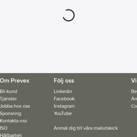
Om Prevex
Följ oss
Vi
Bli kund
Linkedin
Be
Tjänster
Facebook
An
Jobba hos oss
Instagram
Co
Sponsring
YouTube
Kontakta oss
ISO
Anmäl dig till våra mailutskick
Hållbarhet