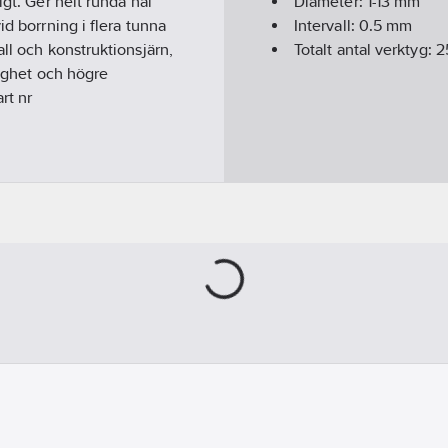
igt. Ger helt runda hål
Diameter:
1-13
mm
id borrning i flera tunna
Intervall:
0.5 mm
ll och konstruktionsjärn,
Totalt antal verktyg:
2
tighet och högre
rt nr