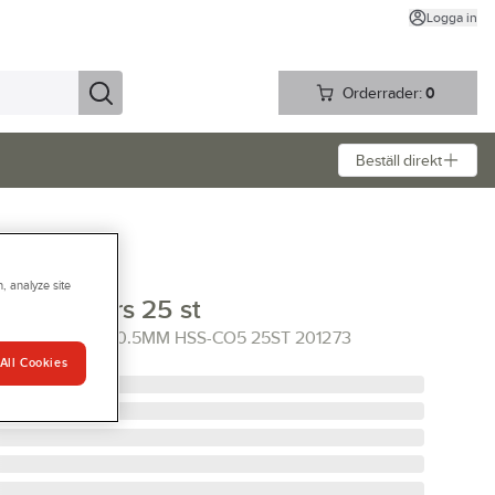
Logga in
Orderrader:
0
Beställ direkt
, analyze site
side 7-skärs 25 st
 7-SKÄRS 1-13X0.5MM HSS-CO5 25ST 201273
All Cookies