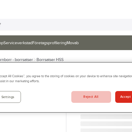
op
Serviceverkstad
Företagsprofilering
Movab
ärnborr - borrsatser
Borrsatser HSS
IRONSIDE
Accept All Cookies”, you agree to the storing of cookies on your device to enhance site navigation
Borrkassett Iron
sist in our marketing efforts.
BORRKASSETT IRONSIDE
Artikelnr:
926517
Reject All
Accept 
 Settings