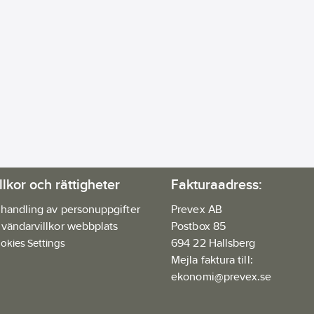
llkor och rättigheter
Fakturaadress:
handling av personuppgifter
Prevex AB
vändarvillkor webbplats
Postbox 85
694 22 Hallsberg
okies Settings
Mejla faktura till:
ekonomi@prevex.se