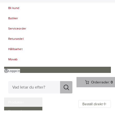
Bli kund
Butiker
Serviceorder
Retursedel
Hållbarhet
Movab
Logga in
Orderrader:
0
Produkter
Beställ direkt
Kampanjer