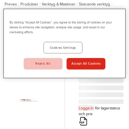
Prevex
Produkter
Verktyg & Maskiner
Skärande verktyg
Outlet
Sågklinga - sågblad
Tigersågblad
Tjänster
By clicking “Accept All Cookies”, you agree to the storing of cookies on your
LENOX
Bli kund
device to enhance site navigation, analyze site usage, and assist in our
Tigersågblad
marketing efforts.
Aktuellt
Lenox Gold för
Metall
Kontakta oss
Cookies Settings
TIGERSÅGBL.18TX200
Profilshop
818G 5/ GOLD LENOX
Reject All
Accept All Cookies
Serviceverkstad
Artikelnr:
119579
Företagsprofilering
Movab
Logga in
för lagerstatus
och pris