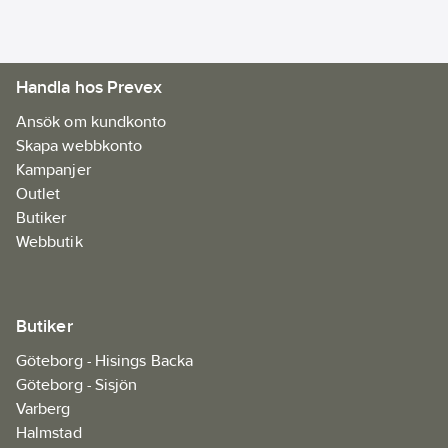
Artikelnr:
119579
Ean
082472210705, 082472210705
artikelnr:
Handla hos Prevex
Materialklass
JCQA02
Ansök om kundkonto
Skapa webbkonto
Kampanjer
Outlet
Butiker
Webbutik
Butiker
Göteborg - Hisings Backa
Göteborg - Sisjön
Varberg
Halmstad