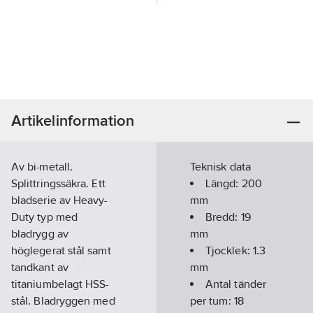
Artikelinformation
Av bi-metall.
Teknisk data
Splittringssäkra. Ett
Längd:
200
bladserie av Heavy-
mm
Duty typ med
Bredd:
19
bladrygg av
mm
höglegerat stål samt
Tjocklek:
1.3
tandkant av
mm
titaniumbelagt HSS-
Antal tänder
stål. Bladryggen med
per tum:
18