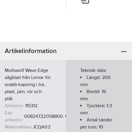
Artikelinformation
Multiwolf Wave Edge
Teknisk data
sågblad från Lenox för
Längd:
200
snabb kapning i trä,
mm
plast, järn, rör och
Bredd:
19
plåt.
mm
Artikelnr:
115312
Tjocklek:
1.3
Ean
mm
00824722058800, 082472205800, 82472205800
artikelnr:
Antal tänder
Materialklass
JCQA02
per tum:
10