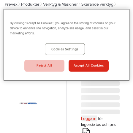
Prevex
Produkter
Verktyg & Maskiner
Skärande verktyg
Outlet
Sågklinga - sågblad
Tigersågblad
Tjänster
By clicking “Accept All Cookies”, you agree to the storing of cookies on your
LENOX
Bli kund
device to enhance site navigation, analyze site usage, and assist in our
Tigersågblad
marketing efforts.
Aktuellt
Lenox
Multimaterial
Kontakta oss
Cookies Settings
TIGERSÅGBLAD
Profilshop
810R 203MM 5/
Reject All
Accept All Cookies
Serviceverkstad
LENOX
Artikelnr:
115312
Företagsprofilering
Movab
Logga in
för
lagerstatus och pris