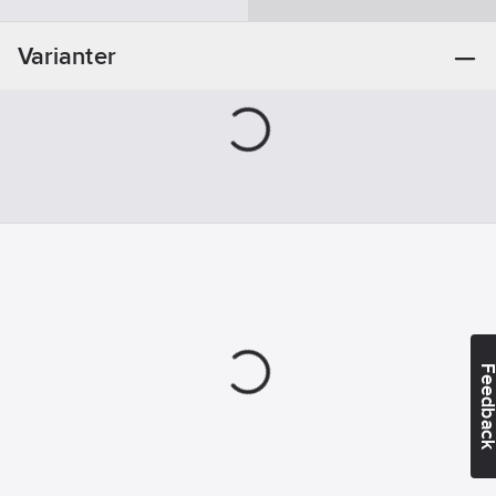
Lämplig för
trä:
Ja
Varianter
Lämplig för
plast:
Ja
Lämplig för
icke järnhaltiga
metaller:
Ja
Hårdmetallversion:
Ja
Lämplig för
metall:
Ja
Feedba