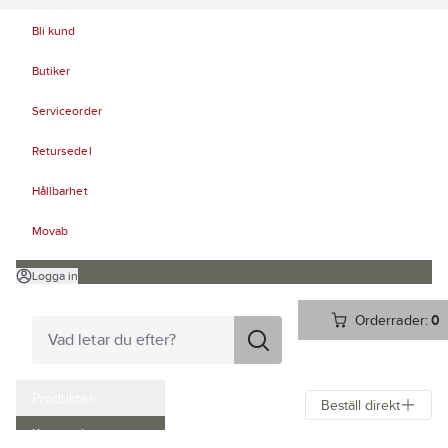
Bli kund
Butiker
Serviceorder
Retursedel
Hållbarhet
Movab
Logga in
Orderrader:
0
Produkter
Beställ direkt
Kampanjer