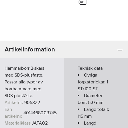
Artikelinformation
Hammarborr 2-skärs
Teknisk data
med SDS-plusfäste.
Övriga
Passar alla typer av
förp.storlekar:
1
borrhammare med
ST/100 ST
SDS-plusfäste.
Diameter
Artikelnr:
905322
borr:
5.0
mm
Ean
Längd totalt:
4014468003745
artikelnr:
115
mm
Materialklass
JAFA02
Längd