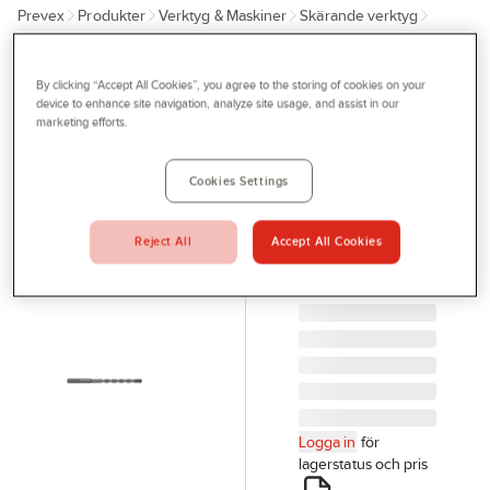
Prevex
Produkter
Verktyg & Maskiner
Skärande verktyg
Outlet
Betong- och hammarborr
Hammarborrar
Tjänster
By clicking “Accept All Cookies”, you agree to the storing of cookies on your
SORMAT
Bli kund
device to enhance site navigation, analyze site usage, and assist in our
Hammarborr
marketing efforts.
Aktuellt
Sormat
SDS+ 2-
Kontakta oss
Cookies Settings
skärs
Profilshop
HAMMARBORR
Reject All
Accept All Cookies
Serviceverkstad
SDS+ 5.0X115MM
Artikelnr:
905322
Företagsprofilering
Movab
Logga in
för
lagerstatus och pris