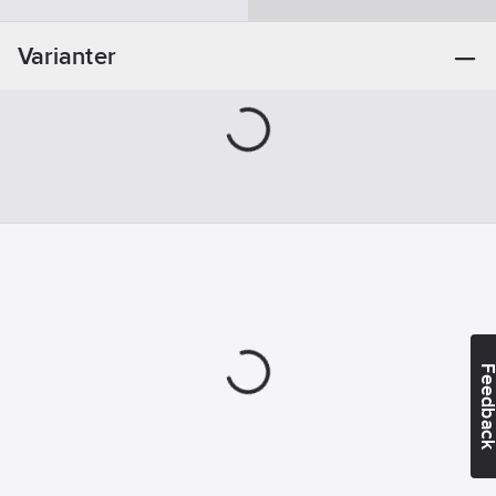
skäregg:
50
mm
Varianter
Fästsystem:
SDS-plus
Feedba