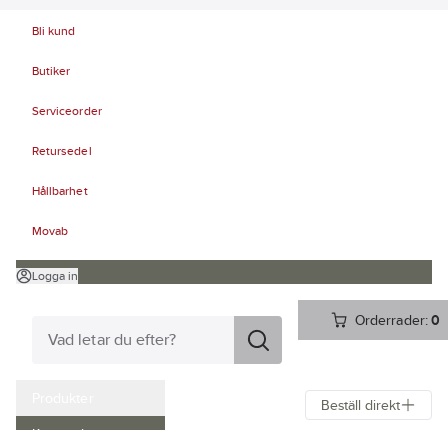
Bli kund
Butiker
Serviceorder
Retursedel
Hållbarhet
Movab
Logga in
Orderrader:
0
Produkter
Beställ direkt
Kampanjer