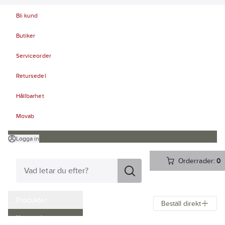
Bli kund
Butiker
Serviceorder
Retursedel
Hållbarhet
Movab
Logga in
Orderrader:
0
Produkter
Beställ direkt
Kampanjer