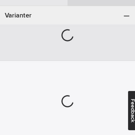
Pneumatisk
anslutning 1:
Varianter
För slang YD 8
mm
Pneumatisk
anslutning 2:
För slang YD 8
mm
Nominell
storlek:
5
mm
Feedba