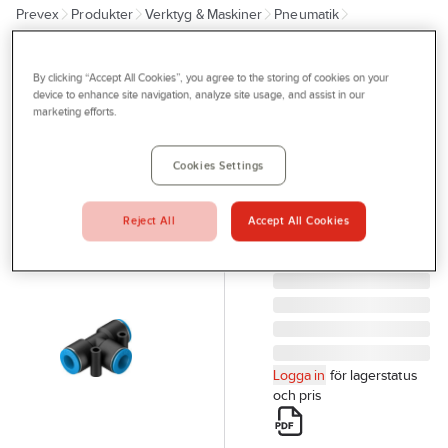
Prevex
Produkter
Verktyg & Maskiner
Pneumatik
Outlet
Slang, rör och kopplingar
Tjänster
By clicking “Accept All Cookies”, you agree to the storing of cookies on your
FESTO
Bli kund
device to enhance site navigation, analyze site usage, and assist in our
T-
marketing efforts.
Aktuellt
Instickskoppling
Festo QST
Kontakta oss
Cookies Settings
T-INSTICKSKOPPLING
Profilshop
FESTO QST-8
Reject All
Accept All Cookies
Serviceverkstad
Artikelnr:
927755
Företagsprofilering
Movab
Logga in
för lagerstatus
och pris