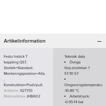
Artikelinformation
Festo Instick T
Teknisk data
koppling QST.
Övriga
Storlek=Standard.
förp.storlekar:
1
Monteringsposition=Alla,
ST/10 ST
,
Konstruktion=Push/pull.
Omgivningstemperatur:
Artikelnr:
927755
-10-80
°C
Materialklass
JHBA02
Arbetstryck:
-0.95-14
bar