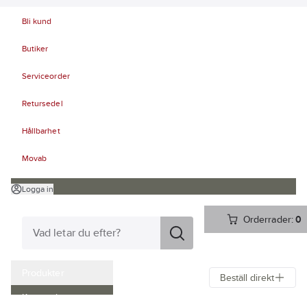
Bli kund
Butiker
Serviceorder
Retursedel
Hållbarhet
Movab
Logga in
Orderrader:
0
Produkter
Beställ direkt
Kampanjer