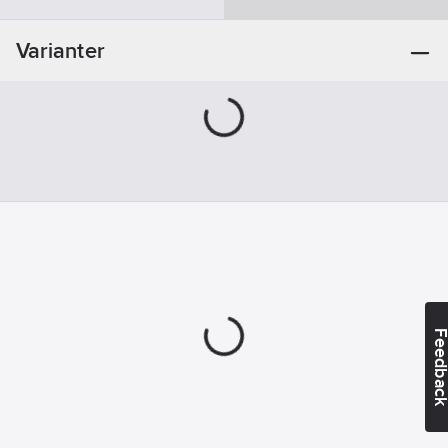
Artikelnr:
927707
QS-6
Materialklass
JGDA05
Varianter
Feedba