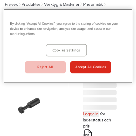
Prevex
Produkter
Verktyg & Maskiner
Pneumatik
Outlet
Slang, rör och kopplingar
Tjänster
By clicking “Accept All Cookies”, you agree to the storing of cookies on your
FESTO
Bli kund
device to enhance site navigation, analyze site usage, and assist in our
Blindplugg
marketing efforts.
Aktuellt
Festo -
QSC
Kontakta oss
Cookies Settings
BLINDPLUGG
Profilshop
FESTO QSC-6H
Reject All
Accept All Cookies
Serviceverkstad
Artikelnr:
927707
Företagsprofilering
Movab
Logga in
för
lagerstatus och
pris