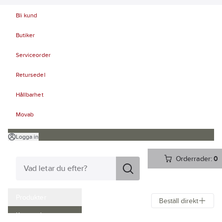
Bli kund
Butiker
Serviceorder
Retursedel
Hållbarhet
Movab
Logga in
Orderrader:
0
Produkter
Beställ direkt
Kampanjer