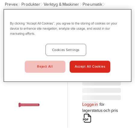
Prevex
Produkter
Verktyg & Maskiner
Pneumatik
Outlet
Slang, rör och kopplingar
Tjänster
By clicking “Accept All Cookies”, you agree to the storing of cookies on your
LEGRIS
Bli kund
device to enhance site navigation, analyze site usage, and assist in our
Insticksplugg
marketing efforts.
Aktuellt
Legris 3126
PLUGG LEGRIS
Kontakta oss
Cookies Settings
3126 6MM
Profilshop
Artikelnr:
927638
Reject All
Accept All Cookies
Serviceverkstad
Företagsprofilering
Movab
Logga in
för
lagerstatus och pris