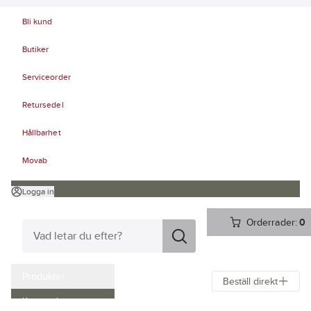
Bli kund
Butiker
Serviceorder
Retursedel
Hållbarhet
Movab
Logga in
Orderrader:
0
Produkter
Beställ direkt
Kampanjer