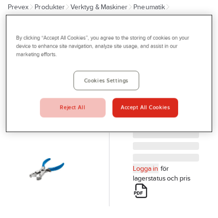
Prevex
Produkter
Verktyg & Maskiner
Pneumatik
Outlet
Pneumatik övrigt
Tjänster
By clicking “Accept All Cookies”, you agree to the storing of cookies on your
FESTO
Bli kund
device to enhance site navigation, analyze site usage, and assist in our
Slangavbitare
marketing efforts.
Aktuellt
Festo ZRS
SLANGAVBITARE
Kontakta oss
Cookies Settings
FESTO ZRS 7658
Profilshop
Artikelnr:
927791
Reject All
Accept All Cookies
Serviceverkstad
Företagsprofilering
Movab
Logga in
för
lagerstatus och pris