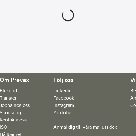
Om Prevex
Följ oss
Vi
Bli kund
Linkedin
Be
Tjänster
Facebook
An
Jobba hos oss
Instagram
Co
Sponsring
YouTube
Kontakta oss
ISO
Anmäl dig till våra mailutskick
Hållbarhet