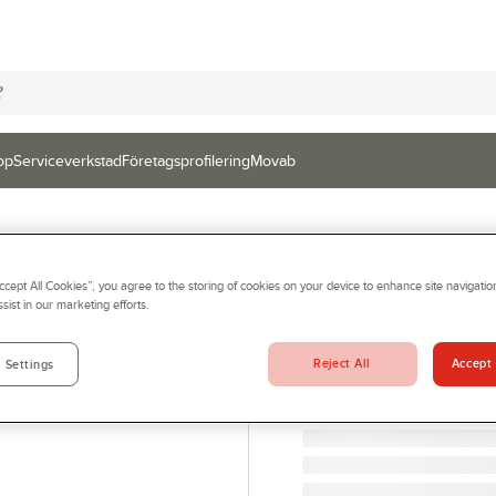
op
Serviceverkstad
Företagsprofilering
Movab
LEGRIS
Accept All Cookies”, you agree to the storing of cookies on your device to enhance site navigation
T-skarvanslutnin
sist in our marketing efforts.
T-SKARVANSLUTNING LE
Artikelnr:
927596
Reject All
Accept 
 Settings