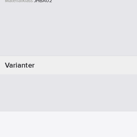
Materialklass
JHBA02
Varianter