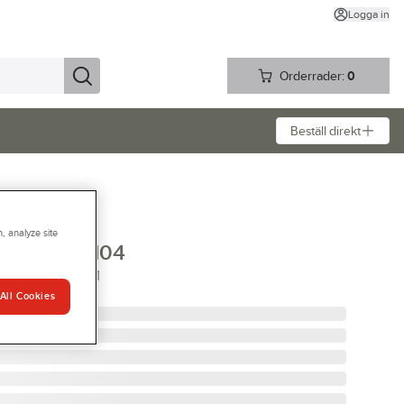
Logga in
Orderrader:
0
Beställ direkt
, analyze site
g Legris 3104
GRIS 3104 6MM
All Cookies