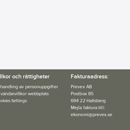
llkor och rättigheter
Fakturaadress:
handling av personuppgifter
Prevex AB
vändarvillkor webbplats
Postbox 85
694 22 Hallsberg
okies Settings
Mejla faktura till:
ekonomi@prevex.se