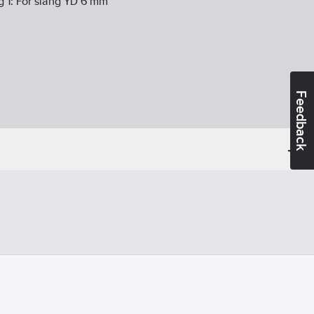
g 1:
För slang YD 6 mm
Feedback