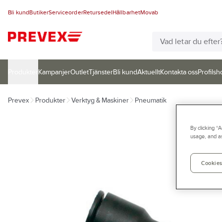
Bli kund
Butiker
Serviceorder
Retursedel
Hållbarhet
Movab
Produkter
Kampanjer
Outlet
Tjänster
Bli kund
Aktuellt
Kontakta oss
Profilsh
Prevex
Produkter
Verktyg & Maskiner
Pneumatik
By clicking “
usage, and as
Cookies