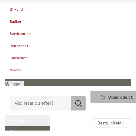
Bli kund
Butiker
Serviceorder
Retursedel
Hållbarhet
Movab
Logga in
Orderrader:
0
Produkter
Beställ direkt
Kampanjer