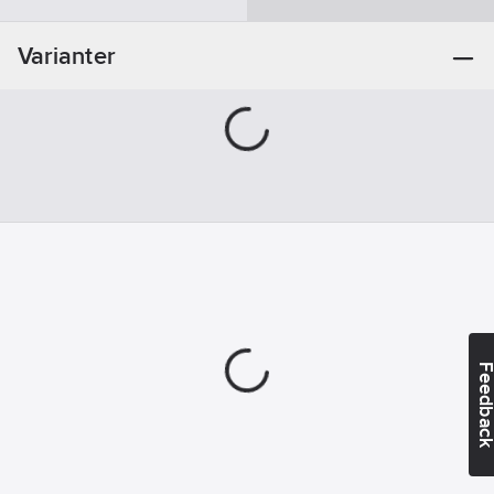
artikelnr:
Materialklass
JBAM03
Varianter
Feedba