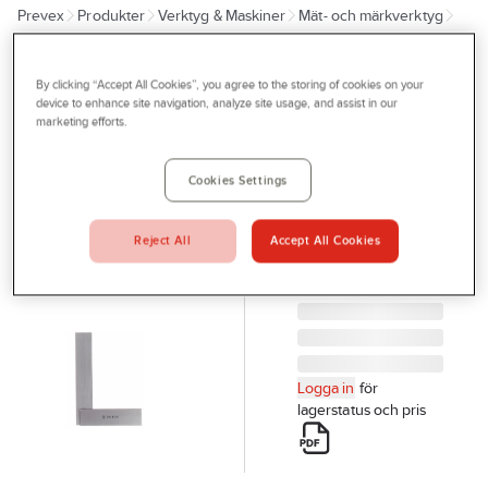
Prevex
Produkter
Verktyg & Maskiner
Mät- och märkverktyg
Outlet
Mätverktyg
Vinklar
Tjänster
By clicking “Accept All Cookies”, you agree to the storing of cookies on your
Anslagsvinkel
Bli kund
device to enhance site navigation, analyze site usage, and assist in our
marketing efforts.
Diesella
Aktuellt
ANSLAGSVINKEL
Kontakta oss
Cookies Settings
100X70MM STÅL
DIN 875/1
Profilshop
Artikelnr:
926072
Reject All
Accept All Cookies
Serviceverkstad
Företagsprofilering
Movab
Logga in
för
lagerstatus och pris