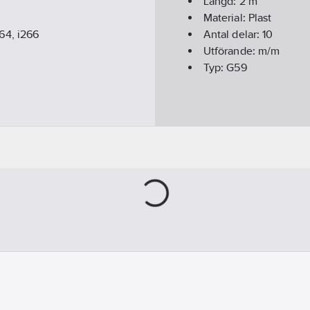
Längd:
2
m
Material:
Plast
64, i266
Antal delar:
10
Utförande:
m/m
Typ:
G59