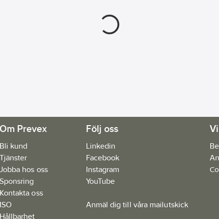
Om Prevex
Följ oss
Vi
Bli kund
Linkedin
Be
Tjänster
Facebook
An
Jobba hos oss
Instagram
Co
Sponsring
YouTube
Kontakta oss
ISO
Anmäl dig till våra mailutskick
Hållbarhet