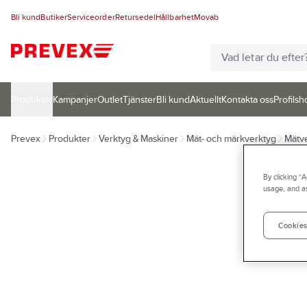
Bli kund
Butiker
Serviceorder
Retursedel
Hållbarhet
Movab
Produkter
Kampanjer
Outlet
Tjänster
Bli kund
Aktuellt
Kontakta oss
Profilsh
Prevex
Produkter
Verktyg & Maskiner
Mät- och märkverktyg
Mätv
By clicking “
usage, and as
Cookies