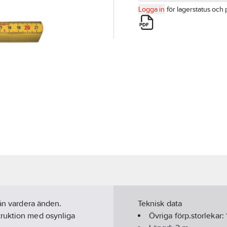
Logga in
för lagerstatus och 
rån vardera änden.
Teknisk data
truktion med osynliga
Övriga förp.storlekar: