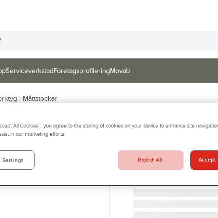
op
Serviceverkstad
Företagsprofilering
Movab
erktyg
Måttstockar
HULTAFORS
Accept All Cookies”, you agree to the storing of cookies on your device to enhance site navigation
Måttstock Hulta
sist in our marketing efforts.
TUMSTOCK PLAST MM 2
Artikelnr:
107905
Reject All
Accept 
 Settings