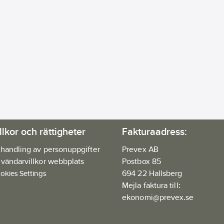
llkor och rättigheter
Fakturaadress:
handling av personuppgifter
Prevex AB
vändarvillkor webbplats
Postbox 85
694 22 Hallsberg
okies Settings
Mejla faktura till:
ekonomi@prevex.se