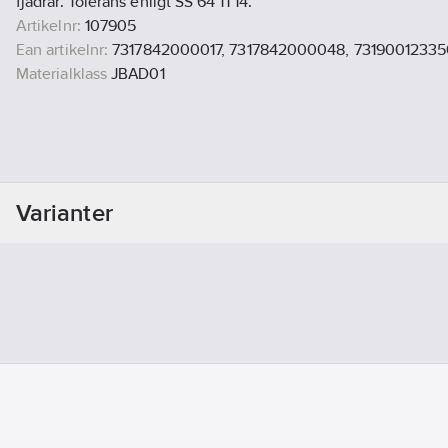
fjädrar. Tolerans enligt SS 64 11 14.
Artikelnr:
107905
Ean artikelnr:
7317842000017, 7317842000048, 73190012335
Materialklass
JBAD01
Varianter