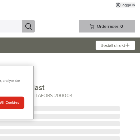
Logga in
Orderrader:
0
Beställ direkt
, analyze site
fors G59 plast
M G59-2-10 HULTAFORS 200004
All Cookies