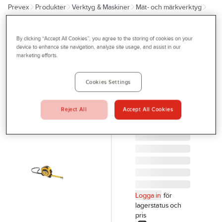
Prevex
Produkter
Verktyg & Maskiner
Mät- och märkverktyg
Outlet
Mätverktyg
Måttband
Tjänster
By clicking “Accept All Cookies”, you agree to the storing of cookies on your
IRONSIDE
Bli kund
device to enhance site navigation, analyze site usage, and assist in our
Måttband
marketing efforts.
Aktuellt
Ironside
MÅTTBAND
Kontakta oss
Cookies Settings
5MX19MM
Profilshop
STÅL IRONSIDE
Reject All
Accept All Cookies
100396
Serviceverkstad
Artikelnr:
896240
Företagsprofilering
Movab
Logga in
för
lagerstatus och
pris