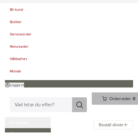
Bli kund
Butiker
Serviceorder
Retursedel
Hållbarhet
Movab
Logga in
Orderrader:
0
Produkter
Beställ direkt
Kampanjer