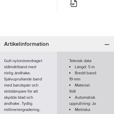
Artikelinformation
Gult nylonöverdraget
Teknisk data
stålmåttband med
Längd:
5
m
rörlig ändhake.
Bredd band:
Självuprullande band
19
mm
med bandspärr och
Material:
stötdämpare för att
Stål
skydda blad och
Automatisk
ändhake. Tydlig
upprullning:
Ja
millimetergradering.
Metriska