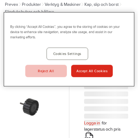
Prevex
Produkter
Verktyg & Maskiner
Kap, slip och borst
Outlet
Slipdukshylsor och hållare
Tjänster
By clicking “Accept All Cookies”, you agree to the storing of cookies on your
TYROLIT
Bli kund
Outlet
device to enhance site navigation, analyze site usage, and assist in our
Expanderande
marketing efforts.
Aktuellt
gummirulle
Tyrolit Sia
Kontakta oss
Cookies Settings
SLIPDUKSHÅLLARE
Profilshop
51X25 TYROLIT
Reject All
Accept All Cookies
Serviceverkstad
710023
Artikelnr:
917751
Företagsprofilering
Movab
Logga in
för
lagerstatus och pris