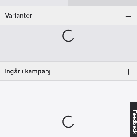
Artikelnr:
917751
Ean
9003177100239, 9003177100239
Varianter
artikelnr:
Materialklass
JCKA02
Ingår i kampanj
Feedba