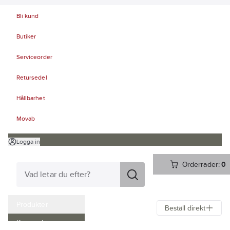
Bli kund
Butiker
Serviceorder
Retursedel
Hållbarhet
Movab
Logga in
Orderrader:
0
Produkter
Beställ direkt
Kampanjer