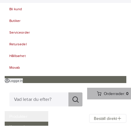
Bli kund
Butiker
Serviceorder
Retursedel
Hållbarhet
Movab
Logga in
Orderrader:
0
Produkter
Beställ direkt
Kampanjer