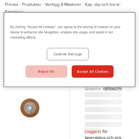
Prevex
Produkter
Verktyg & Maskiner
Kap, slip och borst
Outlet
Kapskivor
Tjänster
By clicking “Accept All Cookies”, you agree to the storing of cookies on your
STIHL
Bli kund
device to enhance site navigation, analyze site usage, and assist in our
Kapskiva
marketing efforts.
Aktuellt
Stihl K-ME
Stål
Kontakta oss
Cookies Settings
KAPSKIVA STÅL
Profilshop
K-ME Ø 230
Reject All
Accept All Cookies
Serviceverkstad
MM/9" STIHL
0835-012-7000
Företagsprofilering
Artikelnr:
68166019
Movab
Logga in
för
lagerstatus och pris