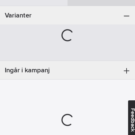
Artikelnr:
68166019
Ean
886661066988
Varianter
artikelnr:
Materialklass
JGIA11
Ingår i kampanj
Feedba