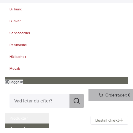
Bli kund
Butiker
Serviceorder
Retursedel
Hållbarhet
Movab
Logga in
Orderrader:
0
Produkter
Beställ direkt
Kampanjer