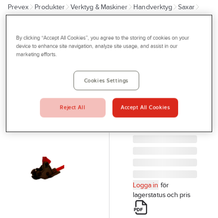
Prevex
Produkter
Verktyg & Maskiner
Handverktyg
Saxar
Outlet
Gängstångsklippare
Tjänster
By clicking “Accept All Cookies”, you agree to the storing of cookies on your
Schabloner
Bli kund
device to enhance site navigation, analyze site usage, and assist in our
marketing efforts.
HIT
Aktuellt
SKÄR
Kontakta oss
Cookies Settings
GÄNGSTÅNGKLIPP
M10 SUPER EGO
Profilshop
39-TRCC10
Reject All
Accept All Cookies
Serviceverkstad
Artikelnr:
113754
Företagsprofilering
Movab
Logga in
för
lagerstatus och pris