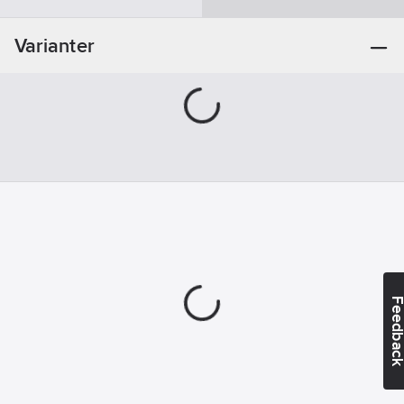
artikelnr:
Materialklass
JBAÄ03
Varianter
Feedba