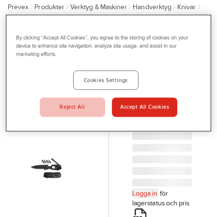
Prevex
Produkter
Verktyg & Maskiner
Handverktyg
Knivar
Outlet
Knivar övriga
Tjänster
By clicking “Accept All Cookies”, you agree to the storing of cookies on your
IRONSIDE
Bli kund
device to enhance site navigation, analyze site usage, and assist in our
Fällkniv
marketing efforts.
Aktuellt
Ironside
Multi
Kontakta oss
Cookies Settings
FÄLLKNIV
Profilshop
IRONSIDE MULTI
Reject All
Accept All Cookies
Serviceverkstad
203229
Artikelnr:
79505772
Företagsprofilering
Movab
Logga in
för
lagerstatus och pris