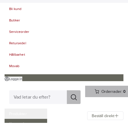
Bli kund
Butiker
Serviceorder
Retursedel
Hållbarhet
Movab
Logga in
Orderrader:
0
Produkter
Beställ direkt
Kampanjer