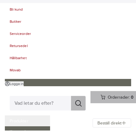
Bli kund
Butiker
Serviceorder
Retursedel
Hållbarhet
Movab
Logga in
Orderrader:
0
Produkter
Beställ direkt
Kampanjer