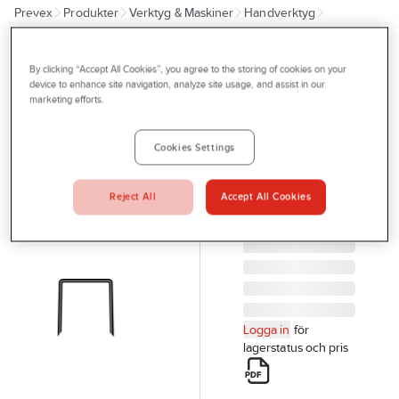
Prevex
Produkter
Verktyg & Maskiner
Handverktyg
Outlet
Häftapparater och klammer
Klammer
Tjänster
By clicking “Accept All Cookies”, you agree to the storing of cookies on your
IRONSIDE
Bli kund
device to enhance site navigation, analyze site usage, and assist in our
Häftklammer
marketing efforts.
Aktuellt
Ironside L
HÄFTKLAMMER
Kontakta oss
Cookies Settings
10MM L 1440/
Profilshop
IRONSIDE
Reject All
Accept All Cookies
Artikelnr:
895813
Serviceverkstad
Företagsprofilering
Movab
Logga in
för
lagerstatus och pris