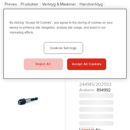
Prevex
Produkter
Verktyg & Maskiner
Handverktyg
Outlet
Dragverktyg
Bitshållare och adaptrar
Tjänster
By clicking “Accept All Cookies”, you agree to the storing of cookies on your
IRONSIDE
Bli kund
device to enhance site navigation, analyze site usage, and assist in our
Bitshållare
marketing efforts.
Aktuellt
Ironside
snabbchuck
Kontakta oss
Cookies Settings
BITSHÅLLARE
Profilshop
1/4X60
Reject All
Accept All Cookies
Serviceverkstad
SNABBCHUK
IRONSIDE
Företagsprofilering
244145/202553
Movab
Artikelnr:
894992
Logga in
för