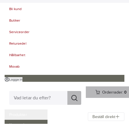
Bli kund
Butiker
Serviceorder
Retursedel
Hållbarhet
Movab
Logga in
Orderrader:
0
Produkter
Beställ direkt
Kampanjer