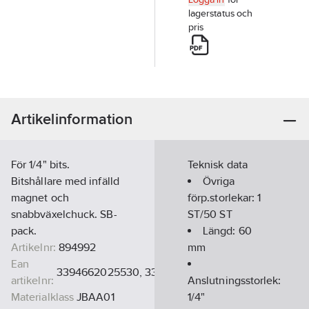
lagerstatus och
pris
Artikelinformation
För 1/4" bits.
Teknisk data
Bitshållare med infälld
Övriga
magnet och
förp.storlekar:
1
snabbväxelchuck. SB-
ST/50 ST
pack.
Längd:
60
Artikelnr:
894992
mm
Ean
3394662025530, 3394662441453, 3394662441453
artikelnr:
Anslutningsstorlek:
Materialklass
JBAA01
1/4"