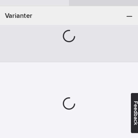
Magnetiskt:
Ja
Varianter
Snabbyteshuvud:
Ja
Feedba